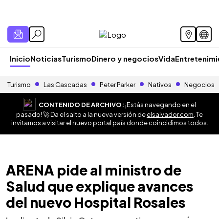
Inicio
Noticias
Turismo
Dinero y negocios
Vida
Entretenim
Turismo
Las Cascadas
Peter Parker
Nativos
Negocios
CONTENIDO DE ARCHIVO:
¡Estás navegando en el
pasado! 🚀 Da el salto a la nueva versión de
elsalvador.com
. Te
invitamos a visitar el nuevo portal país donde coincidimos todos.
ARENA pide al ministro de
Salud que explique avances
del nuevo Hospital Rosales