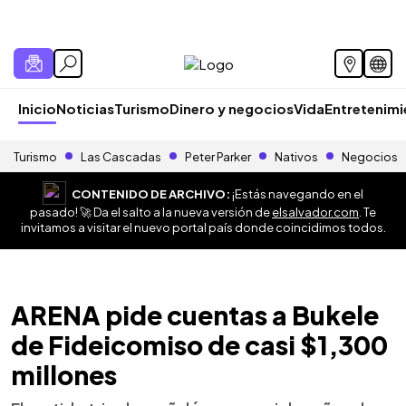
Inicio
Noticias
Turismo
Dinero y negocios
Vida
Entretenim
Turismo
Las Cascadas
Peter Parker
Nativos
Negocios
CONTENIDO DE ARCHIVO:
¡Estás navegando en el
pasado! 🚀 Da el salto a la nueva versión de
elsalvador.com
. Te
invitamos a visitar el nuevo portal país donde coincidimos todos.
ARENA pide cuentas a Bukele
de Fideicomiso de casi $1,300
millones