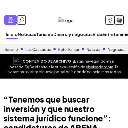
Inicio
Noticias
Turismo
Dinero y negocios
Vida
Entretenim
Turismo
Las Cascadas
Peter Parker
Nativos
Negocios
CONTENIDO DE ARCHIVO:
¡Estás navegando en el
pasado! 🚀 Da el salto a la nueva versión de
elsalvador.com
. Te
invitamos a visitar el nuevo portal país donde coincidimos todos.
“Tenemos que buscar
inversión y que nuestro
sistema jurídico funcione”:
candidaturas de ARENA