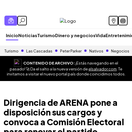
Inicio
Noticias
Turismo
Dinero y negocios
Vida
Entretenim
Turismo
Las Cascadas
Peter Parker
Nativos
Negocios
CONTENIDO DE ARCHIVO:
¡Estás navegando en el
pasado! 🚀 Da el salto a la nueva versión de
elsalvador.com
. Te
invitamos a visitar el nuevo portal país donde coincidimos todos.
Dirigencia de ARENA pone a
disposición sus cargos y
convoca a Comisión Electoral
para renovar el partido