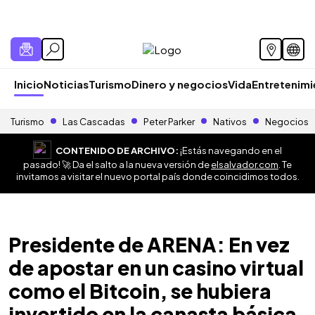
Inicio
Noticias
Turismo
Dinero y negocios
Vida
Entretenim
Turismo
Las Cascadas
Peter Parker
Nativos
Negocios
CONTENIDO DE ARCHIVO:
¡Estás navegando en el
pasado! 🚀 Da el salto a la nueva versión de
elsalvador.com
. Te
invitamos a visitar el nuevo portal país donde coincidimos todos.
Presidente de ARENA: En vez
de apostar en un casino virtual
como el Bitcoin, se hubiera
invertido en la canasta básica