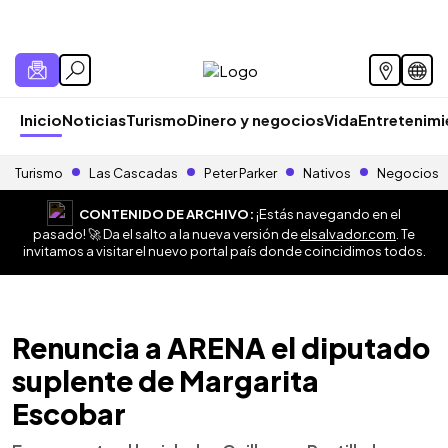
Inicio
Noticias
Turismo
Dinero y negocios
Vida
Entretenim
Turismo
Las Cascadas
Peter Parker
Nativos
Negocios
CONTENIDO DE ARCHIVO:
¡Estás navegando en el
pasado! 🚀 Da el salto a la nueva versión de
elsalvador.com
. Te
invitamos a visitar el nuevo portal país donde coincidimos todos.
Renuncia a ARENA el diputado
suplente de Margarita
Escobar