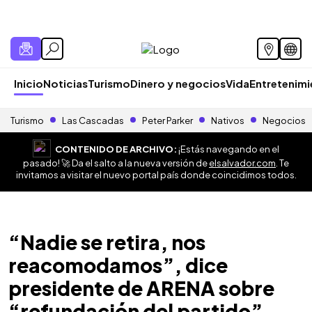
Inicio
Noticias
Turismo
Dinero y negocios
Vida
Entretenim
Turismo
Las Cascadas
Peter Parker
Nativos
Negocios
CONTENIDO DE ARCHIVO:
¡Estás navegando en el
pasado! 🚀 Da el salto a la nueva versión de
elsalvador.com
. Te
invitamos a visitar el nuevo portal país donde coincidimos todos.
“Nadie se retira, nos
reacomodamos”, dice
presidente de ARENA sobre
“refundación del partido”