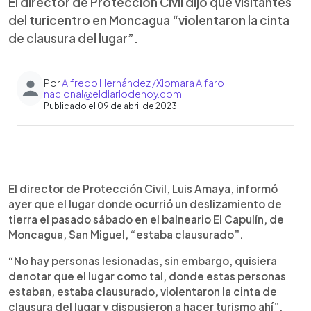
El director de Protección Civil dijo que visitantes
del turicentro en Moncagua “violentaron la cinta
de clausura del lugar”.
Por
Alfredo Hernández /Xiomara Alfaro
nacional@eldiariodehoy.com
Publicado el 09 de abril de 2023
0:00
►
Escuchar artículo
El director de Protección Civil, Luis Amaya, informó
ayer que el lugar donde ocurrió un deslizamiento de
tierra el pasado sábado en el balneario El Capulín, de
Moncagua, San Miguel, “estaba clausurado”.
“No hay personas lesionadas, sin embargo, quisiera
denotar que el lugar como tal, donde estas personas
estaban, estaba clausurado, violentaron la cinta de
clausura del lugar y dispusieron a hacer turismo ahí”,