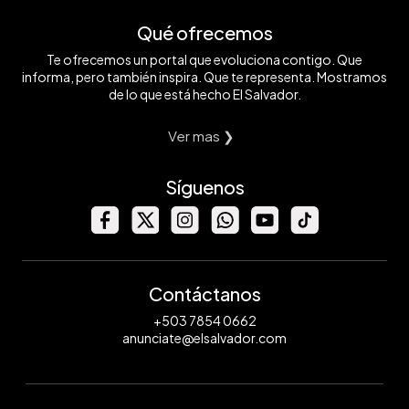
Qué ofrecemos
Te ofrecemos un portal que evoluciona contigo. Que
informa, pero también inspira. Que te representa. Mostramos
de lo que está hecho El Salvador.
Ver mas ❯
Síguenos
Contáctanos
+503 7854 0662
anunciate@elsalvador.com