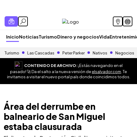
Inicio
Noticias
Turismo
Dinero y negocios
Vida
Entretenim
Turismo
Las Cascadas
Peter Parker
Nativos
Negocios
CONTENIDO DE ARCHIVO:
¡Estás navegando en el
pasado! 🚀 Da el salto a la nueva versión de
elsalvador.com
. Te
invitamos a visitar el nuevo portal país donde coincidimos todos.
Área del derrumbe en
balneario de San Miguel
estaba clausurada