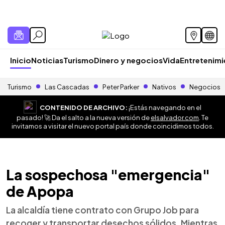
Inicio
Noticias
Turismo
Dinero y negocios
Vida
Entretenim
Turismo
Las Cascadas
Peter Parker
Nativos
Negocios
CONTENIDO DE ARCHIVO:
¡Estás navegando en el
pasado! 🚀 Da el salto a la nueva versión de
elsalvador.com
. Te
invitamos a visitar el nuevo portal país donde coincidimos todos.
La sospechosa "emergencia"
de Apopa
La alcaldía tiene contrato con Grupo Job para
recoger y transportar desechos sólidos. Mientras