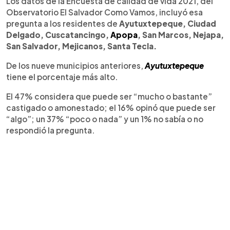
Los datos de la Encuesta de calidad de vida 2021, del
Observatorio El Salvador Como Vamos, incluyó esa
pregunta a los residentes de
Ayutuxtepeque, Ciudad
Delgado, Cuscatancingo,
Apopa
, San Marcos, Nejapa,
San Salvador, Mejicanos, Santa Tecla.
De los nueve municipios anteriores,
Ayutuxtepeque
tiene el porcentaje más alto.
El 47% considera que puede ser “mucho o bastante”
castigado o amonestado; el 16% opinó que puede ser
“algo”; un 37% “poco o nada” y un 1% no sabía o no
respondió la pregunta.