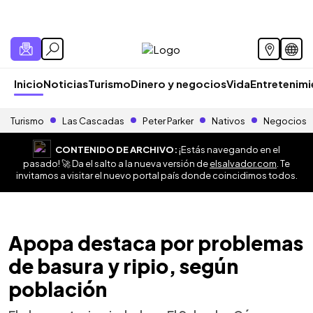
Inicio
Noticias
Turismo
Dinero y negocios
Vida
Entretenim
Turismo
Las Cascadas
Peter Parker
Nativos
Negocios
CONTENIDO DE ARCHIVO:
¡Estás navegando en el
pasado! 🚀 Da el salto a la nueva versión de
elsalvador.com
. Te
invitamos a visitar el nuevo portal país donde coincidimos todos.
Apopa destaca por problemas
de basura y ripio, según
población