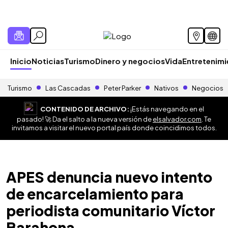
Inicio
Noticias
Turismo
Dinero y negocios
Vida
Entretenim
Turismo
Las Cascadas
Peter Parker
Nativos
Negocios
CONTENIDO DE ARCHIVO:
¡Estás navegando en el
pasado! 🚀 Da el salto a la nueva versión de
elsalvador.com
. Te
invitamos a visitar el nuevo portal país donde coincidimos todos.
APES denuncia nuevo intento
de encarcelamiento para
periodista comunitario Víctor
Barahona