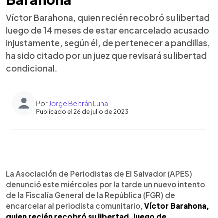
Víctor Barahona, quien recién recobró su libertad
luego de 14 meses de estar encarcelado acusado
injustamente, según él, de pertenecer a pandillas,
ha sido citado por un juez que revisará su libertad
condicional.
Por
Jorge Beltrán Luna
Publicado el 26 de julio de 2023
0:00
►
Escuchar artículo
La Asociación de Periodistas de El Salvador (APES)
denunció este miércoles por la tarde un nuevo intento
de la Fiscalía General de la República (FGR) de
encarcelar al periodista comunitario,
Víctor Barahona,
quien recién recobró su libertad, luego de