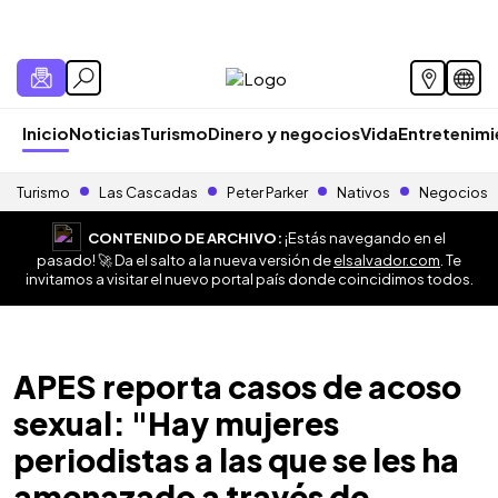
Inicio
Noticias
Turismo
Dinero y negocios
Vida
Entretenim
Turismo
Las Cascadas
Peter Parker
Nativos
Negocios
CONTENIDO DE ARCHIVO:
¡Estás navegando en el
pasado! 🚀 Da el salto a la nueva versión de
elsalvador.com
. Te
invitamos a visitar el nuevo portal país donde coincidimos todos.
APES reporta casos de acoso
sexual: "Hay mujeres
periodistas a las que se les ha
amenazado a través de