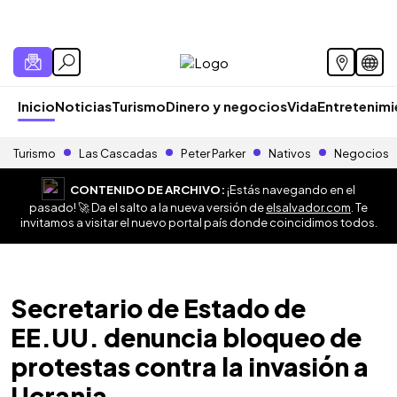
Inicio
Noticias
Turismo
Dinero y negocios
Vida
Entretenim
Turismo
Las Cascadas
Peter Parker
Nativos
Negocios
CONTENIDO DE ARCHIVO:
¡Estás navegando en el
pasado! 🚀 Da el salto a la nueva versión de
elsalvador.com
. Te
invitamos a visitar el nuevo portal país donde coincidimos todos.
Secretario de Estado de
EE.UU. denuncia bloqueo de
protestas contra la invasión a
Ucrania