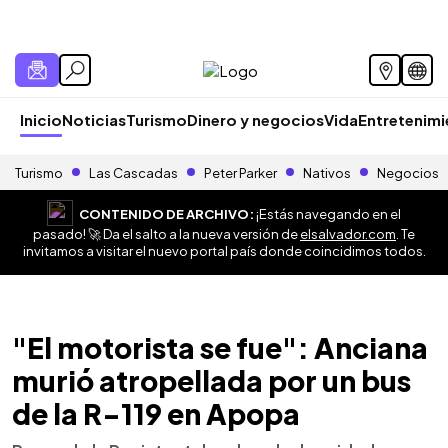
Inicio
Noticias
Turismo
Dinero y negocios
Vida
Entretenim
Turismo
Las Cascadas
Peter Parker
Nativos
Negocios
CONTENIDO DE ARCHIVO:
¡Estás navegando en el
pasado! 🚀 Da el salto a la nueva versión de
elsalvador.com
. Te
invitamos a visitar el nuevo portal país donde coincidimos todos.
"El motorista se fue": Anciana
murió atropellada por un bus
de la R-119 en Apopa