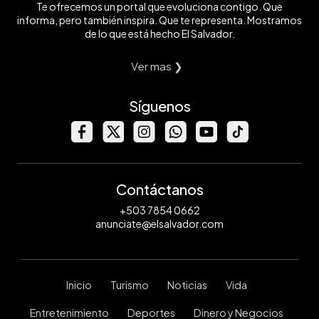
Te ofrecemos un portal que evoluciona contigo. Que
informa, pero también inspira. Que te representa. Mostramos
de lo que está hecho El Salvador.
Ver mas ❯
Síguenos
Contáctanos
+503 7854 0662
anunciate@elsalvador.com
Inicio
Turismo
Noticias
Vida
Entretenimiento
Deportes
Dinero y Negocios