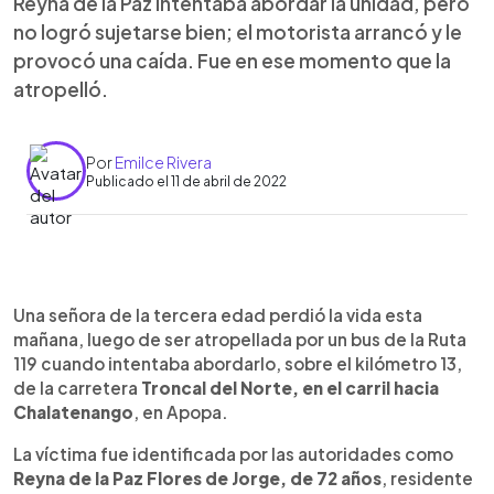
Reyna de la Paz intentaba abordar la unidad, pero
no logró sujetarse bien; el motorista arrancó y le
provocó una caída. Fue en ese momento que la
atropelló.
Por
Emilce Rivera
Publicado el 11 de abril de 2022
0:00
►
Escuchar artículo
Una señora de la tercera edad perdió la vida esta
mañana, luego de ser atropellada por un bus de la Ruta
119 cuando intentaba abordarlo, sobre el kilómetro 13,
de la carretera
Troncal del Norte, en el carril hacia
Chalatenango
, en Apopa.
La víctima fue identificada por las autoridades como
Reyna de la Paz Flores de Jorge, de 72 años
, residente