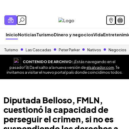
Inicio
Noticias
Turismo
Dinero y negocios
Vida
Entretenim
Turismo
Las Cascadas
Peter Parker
Nativos
Negocios
CONTENIDO DE ARCHIVO:
¡Estás navegando en el
pasado! 🚀 Da el salto a la nueva versión de
elsalvador.com
. Te
invitamos a visitar el nuevo portal país donde coincidimos todos.
Diputada Belloso, FMLN,
cuestionó la capacidad de
perseguir el crimen, si no es
suspendiendo los derechos a