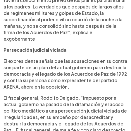
tuviera conocimiento previo de los planes para asesinar
a los padres. La verdad es que después de largos años
de regímenes militares y golpes de Estado, la
subordinación al poder civil no ocurrió de la noche a la
mañana, y no se consolidó sino hasta después de la
firma de los Acuerdos de Paz”, explica el
exgobernante.
Persecución judicial viciada
El expresidente señala que las acusaciones en su contra
son parte de un plan del actual gobierno para destruir la
democracia y el legado de los Acuerdos de Paz de 1992
y contra su persona como expresidente del partido
ARENA, ahora en la oposición.
El fiscal general, Rodolfo Delgado, “impuesto por el
actual gobierno ha pasado de la difamación y el acoso
político mediático a una persecución judicial viciada de
irregularidades, en su empeño por desacreditar y
destruir la democracia y el legado de los Acuerdos de
Paz… El fiscal general, de mala fe y con claro desprecio