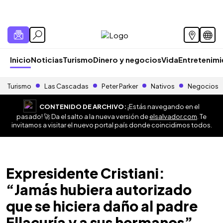
Inicio
Noticias
Turismo
Dinero y negocios
Vida
Entretenim
Turismo
Las Cascadas
Peter Parker
Nativos
Negocios
CONTENIDO DE ARCHIVO:
¡Estás navegando en el
pasado! 🚀 Da el salto a la nueva versión de
elsalvador.com
. Te
invitamos a visitar el nuevo portal país donde coincidimos todos.
Expresidente Cristiani:
“Jamás hubiera autorizado
que se hiciera daño al padre
Ellacuría y a sus hermanos”