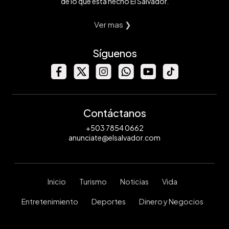
de lo que está hecho El Salvador.
Ver mas ❯
Síguenos
Contáctanos
+503 7854 0662
anunciate@elsalvador.com
Inicio
Turismo
Noticias
Vida
Entretenimiento
Deportes
Dinero y Negocios