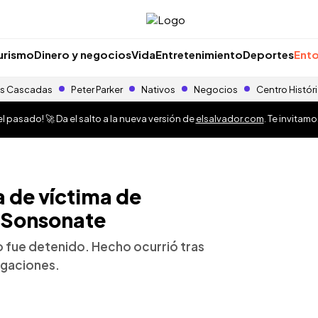
urismo
Dinero y negocios
Vida
Entretenimiento
Deportes
Ento
s Cascadas
Peter Parker
Nativos
Negocios
Centro Histór
 pasado! 🚀 Da el salto a la nueva versión de
elsalvador.com
. Te invitam
a de víctima de
 Sonsonate
o fue detenido. Hecho ocurrió tras
tigaciones.