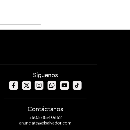
Síguenos
Contáctanos
+503 7854 0662
anunciate@elsalvador.com