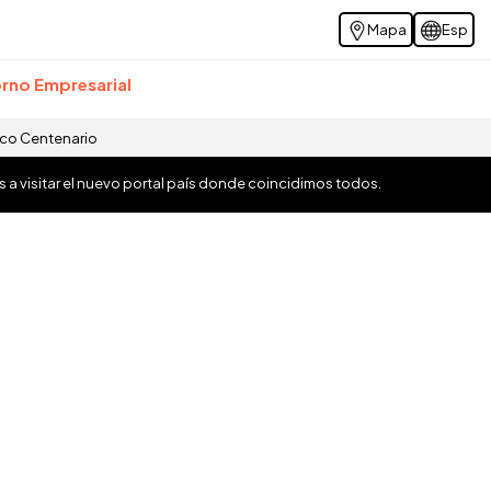
Mapa
Esp
rno Empresarial
ico Centenario
os a visitar el nuevo portal país donde coincidimos todos.