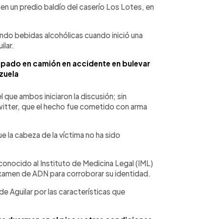
 en un predio baldío del caserío Los Lotes, en
do bebidas alcohólicas cuando inició una
ilar.
apado en camión en accidente en bulevar
zuela
l que ambos iniciaron la discusión; sin
Twitter, que el hecho fue cometido con arma
ue la cabeza de la víctima no ha sido
conocido al Instituto de Medicina Legal (IML)
xamen de ADN para corroborar su identidad.
 de Aguilar por las características que