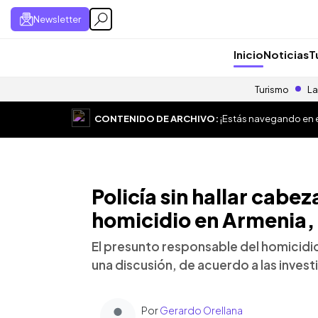
Newsletter
Inicio
Noticias
T
Turismo
La
CONTENIDO DE ARCHIVO:
¡Estás navegando en el
Policía sin hallar cabez
homicidio en Armenia,
El presunto responsable del homicidi
una discusión, de acuerdo a las inves
Por
Gerardo Orellana