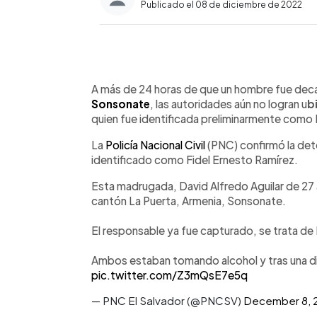
Publicado el 08 de diciembre de 2022
0:00
Facebook
Twitter
►
Escuchar artículo
A más de 24 horas de que un hombre fue deca
Sonsonate
, las autoridades aún no logran u
b
quien fue identificada preliminarmente como 
La
Policía Nacional Civil
(PNC) confirmó la det
identificado como Fidel Ernesto Ramírez.
Esta madrugada, David Alfredo Aguilar de 27 
cantón La Puerta, Armenia, Sonsonate.
El responsable ya fue capturado, se trata de
Ambos estaban tomando alcohol y tras una dis
pic.twitter.com/Z3mQsE7e5q
— PNC El Salvador (@PNCSV)
December 8, 