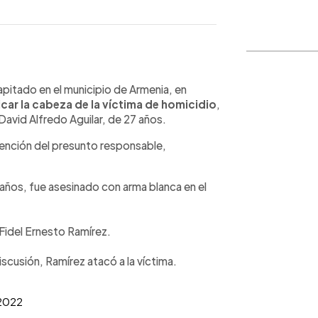
WhatsApp
Copiar link
pitado en el municipio de Armenia, en
icar la cabeza de la víctima de homicidio
,
David Alfredo Aguilar, de 27 años.
ención del presunto responsable,
años, fue asesinado con arma blanca en el
 Fidel Ernesto Ramírez.
cusión, Ramírez atacó a la víctima.
2022