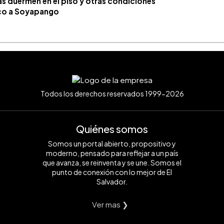
s duermen en el piso y otras condiciones
rco a Soyapango
Todos los derechos reservados 1999-2026
Quiénes somos
Somos un portal abierto, propositivo y
moderno, pensado para reflejar a un país
que avanza, se reinventa y se une. Somos el
punto de conexión con lo mejor de El
Salvador.
Ver mas ❯