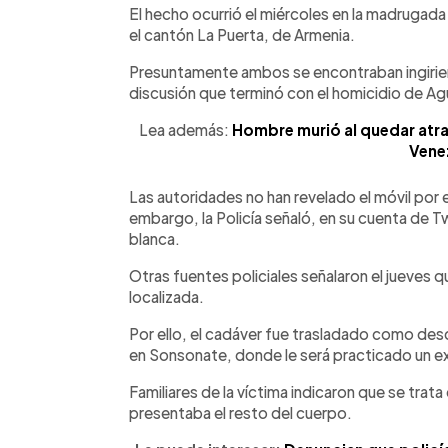
El hecho ocurrió el miércoles en la madrugada
el cantón La Puerta, de Armenia.
Presuntamente ambos se encontraban ingirien
discusión que terminó con el homicidio de Agu
Lea además:
Hombre murió al quedar atr
Vene
Las autoridades no han revelado el móvil por e
embargo, la Policía señaló, en su cuenta de 
blanca.
Otras fuentes policiales señalaron el jueves q
localizada.
Por ello, el cadáver fue trasladado como des
en Sonsonate, donde le será practicado un e
Familiares de la víctima indicaron que se trata
presentaba el resto del cuerpo.