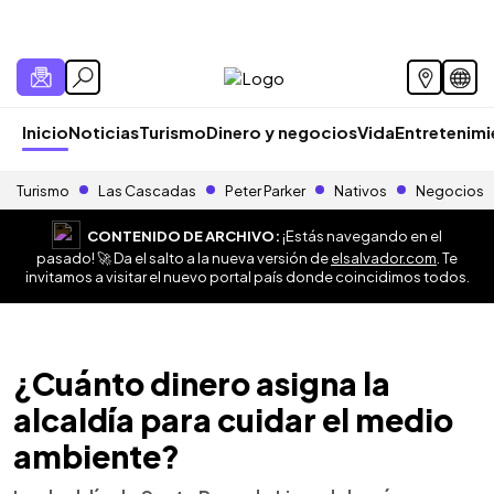
Inicio
Noticias
Turismo
Dinero y negocios
Vida
Entretenim
Turismo
Las Cascadas
Peter Parker
Nativos
Negocios
CONTENIDO DE ARCHIVO:
¡Estás navegando en el
pasado! 🚀 Da el salto a la nueva versión de
elsalvador.com
. Te
invitamos a visitar el nuevo portal país donde coincidimos todos.
¿Cuánto dinero asigna la
alcaldía para cuidar el medio
ambiente?