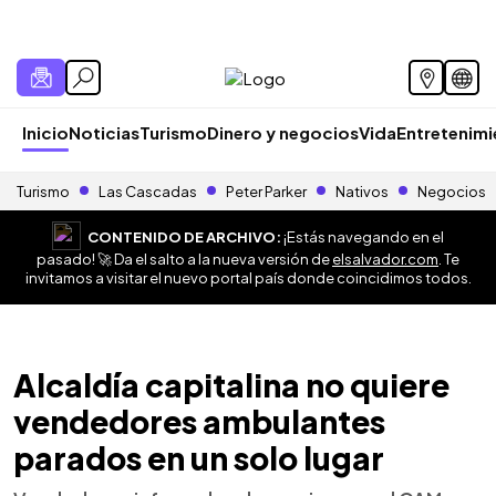
Inicio
Noticias
Turismo
Dinero y negocios
Vida
Entretenim
Turismo
Las Cascadas
Peter Parker
Nativos
Negocios
CONTENIDO DE ARCHIVO:
¡Estás navegando en el
pasado! 🚀 Da el salto a la nueva versión de
elsalvador.com
. Te
invitamos a visitar el nuevo portal país donde coincidimos todos.
Alcaldía capitalina no quiere
vendedores ambulantes
parados en un solo lugar