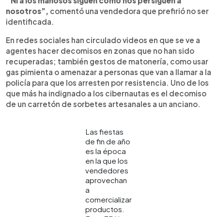
“Ni a los mañosos siguen como nos persiguen a
nosotros”,
comentó una vendedora que prefirió no ser
identificada.
En redes sociales han circulado videos en que se ve a
agentes hacer decomisos en zonas que no han sido
recuperadas; también gestos de matonería, como usar
gas pimienta o amenazar a personas que van a llamar a la
policía para que los arresten por resistencia. Uno de los
que más ha indignado a los cibernautas es el decomiso
de un carretón de sorbetes artesanales a un anciano.
Las fiestas
de fin de año
es la época
en la que los
vendedores
aprovechan
a
comercializar
productos.