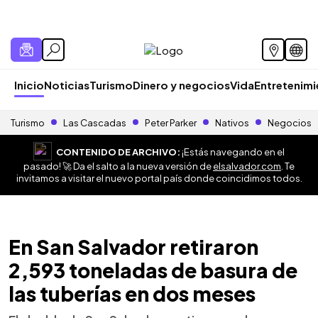
Inicio
Noticias
Turismo
Dinero y negocios
Vida
Entretenim
Turismo
Las Cascadas
Peter Parker
Nativos
Negocios
CONTENIDO DE ARCHIVO:
¡Estás navegando en el
pasado! 🚀 Da el salto a la nueva versión de
elsalvador.com
. Te
invitamos a visitar el nuevo portal país donde coincidimos todos.
En San Salvador retiraron
2,593 toneladas de basura de
las tuberías en dos meses