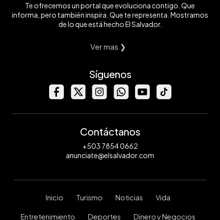
Te ofrecemos un portal que evoluciona contigo. Que
informa, pero también inspira. Que te representa. Mostramos
de lo que está hecho El Salvador.
Ver mas ❯
Síguenos
Contáctanos
+503 7854 0662
anunciate@elsalvador.com
Inicio
Turismo
Noticias
Vida
Entretenimiento
Deportes
Dinero y Negocios