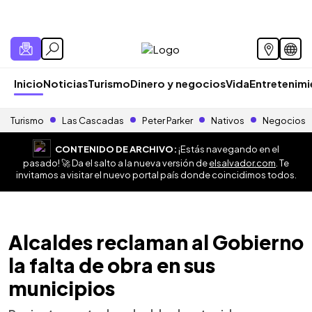
Inicio
Noticias
Turismo
Dinero y negocios
Vida
Entretenim
Turismo
Las Cascadas
Peter Parker
Nativos
Negocios
CONTENIDO DE ARCHIVO:
¡Estás navegando en el
pasado! 🚀 Da el salto a la nueva versión de
elsalvador.com
. Te
invitamos a visitar el nuevo portal país donde coincidimos todos.
Alcaldes reclaman al Gobierno
la falta de obra en sus
municipios