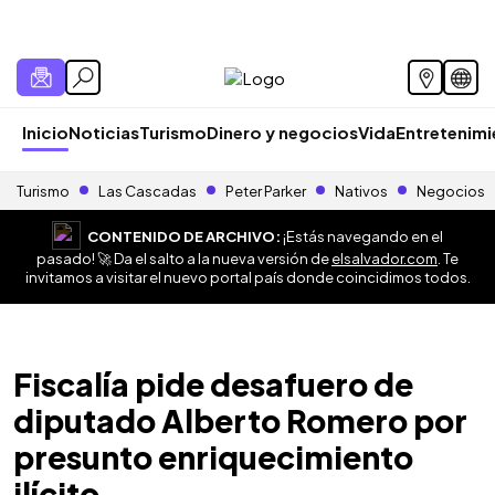
Inicio
Noticias
Turismo
Dinero y negocios
Vida
Entretenim
Turismo
Las Cascadas
Peter Parker
Nativos
Negocios
CONTENIDO DE ARCHIVO:
¡Estás navegando en el
pasado! 🚀 Da el salto a la nueva versión de
elsalvador.com
. Te
invitamos a visitar el nuevo portal país donde coincidimos todos.
Fiscalía pide desafuero de
diputado Alberto Romero por
presunto enriquecimiento
ilícito