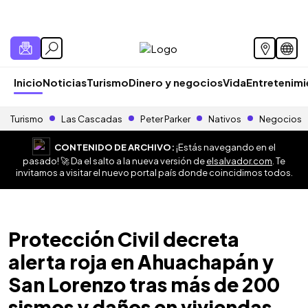
Inicio
Noticias
Turismo
Dinero y negocios
Vida
Entretenim
Turismo
Las Cascadas
Peter Parker
Nativos
Negocios
CONTENIDO DE ARCHIVO:
¡Estás navegando en el
pasado! 🚀 Da el salto a la nueva versión de
elsalvador.com
. Te
invitamos a visitar el nuevo portal país donde coincidimos todos.
Protección Civil decreta
alerta roja en Ahuachapán y
San Lorenzo tras más de 200
sismos y daños en viviendas