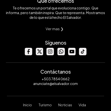
Qué ofrecemos
Te ofrecemos un portal que evoluciona contigo. Que
informa, pero también inspira. Que te representa. Mostramos
de lo que está hecho El Salvador.
Ver mas ❯
Síguenos
Contáctanos
+503 7854 0662
anunciate@elsalvador.com
Inicio
Turismo
Noticias
Vida