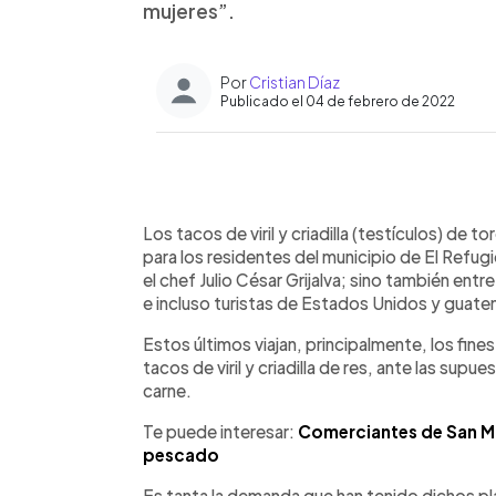
mujeres”.
Por
Cristian Díaz
Publicado el 04 de febrero de 2022
0:00
Facebook
Twitter
►
Escuchar artículo
Los tacos de viril y criadilla (testículos) de 
para los residentes del municipio de El Refu
el chef Julio César Grijalva; sino también ent
e incluso turistas de Estados Unidos y guat
Estos últimos viajan, principalmente, los fin
tacos de viril y criadilla de res, ante las sup
carne.
Te puede interesar:
Comerciantes de San Mi
pescado
Es tanta la demanda que han tenido dichos pla