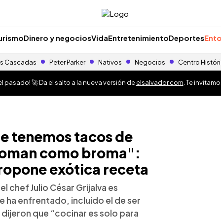
urismo
Dinero y negocios
Vida
Entretenimiento
Deportes
Ento
s Cascadas
Peter Parker
Nativos
Negocios
Centro Histór
 pasado! 🚀 Da el salto a la nueva versión de
elsalvador.com
. Te invitam
e tenemos tacos de
lo toman como broma":
opone exótica receta
l chef Julio César Grijalva es
 ha enfrentado, incluido el de ser
dijeron que “cocinar es solo para