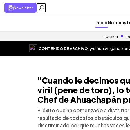
Newsletter
Inicio
Noticias
T
Turismo
La
CONTENIDO DE ARCHIVO:
¡Estás navegando en el
"Cuando le decimos qu
viril (pene de toro), 
Chef de Ahuachapán pr
El éxito que ha comenzado a disfrutar e
resultado de todos los obstáculos que
discriminado porque muchas veces le 