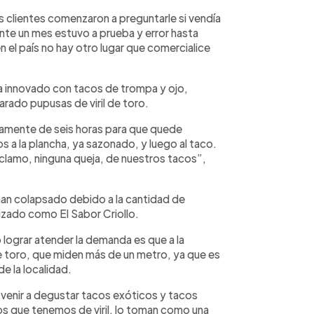
os clientes comenzaron a preguntarle si vendía
nte un mes estuvo a prueba y error hasta
n el país no hay otro lugar que comercialice
 innovado con tacos de trompa y ojo,
rado pupusas de viril de toro.
adamente de seis horas para que quede
 a la plancha, ya sazonado, y luego al taco.
lamo, ninguna queja, de nuestros tacos”,
an colapsado debido a la cantidad de
izado como El Sabor Criollo.
 lograr atender la demanda es que a la
e toro, que miden más de un metro, ya que es
e la localidad.
venir a degustar tacos exóticos y tacos
s que tenemos de viril, lo toman como una