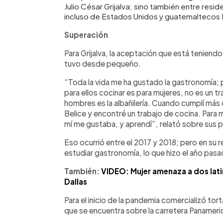
Julio César Grijalva; sino también entre resi
incluso de Estados Unidos y guatemaltecos 
Superación
Para Grijalva, la aceptación que está teniend
tuvo desde pequeño.
“Toda la vida me ha gustado la gastronomía;
para ellos cocinar es para mujeres, no es un t
hombres es la albañilería. Cuando cumplí más d
Belice y encontré un trabajo de cocina. Para m
mí me gustaba, y aprendí”, relató sobre sus pr
Eso ocurrió entre el 2017 y 2018; pero en su
estudiar gastronomía, lo que hizo el año pas
También:
VIDEO: Mujer amenaza a dos latin
Dallas
Para el inicio de la pandemia comercializó tor
que se encuentra sobre la carretera Panameri