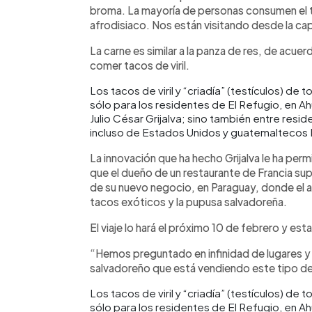
broma. La mayoría de personas consumen el 
afrodisiaco. Nos están visitando desde la cap
La carne es similar a la panza de res, de acue
comer tacos de viril.
Los tacos de viril y “criadía” (testículos) de
sólo para los residentes de El Refugio, en 
Julio César Grijalva; sino también entre resi
incluso de Estados Unidos y guatemaltecos 
La innovación que ha hecho Grijalva le ha perm
que el dueño de un restaurante de Francia supo
de su nuevo negocio, en Paraguay, donde el
tacos exóticos y la pupusa salvadoreña.
El viaje lo hará el próximo 10 de febrero y esta
“Hemos preguntado en infinidad de lugares y m
salvadoreño que está vendiendo este tipo d
Los tacos de viril y “criadía” (testículos) de
sólo para los residentes de El Refugio, en 