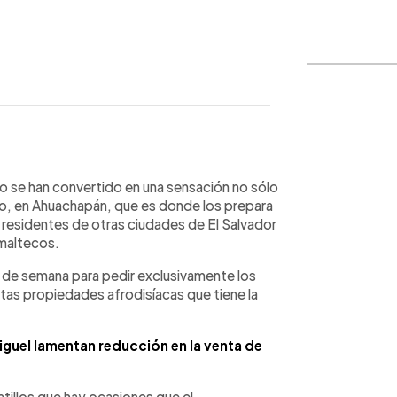
WhatsApp
Copiar link
toro se han convertido en una sensación no sólo
gio, en Ahuachapán, que es donde los prepara
re residentes de otras ciudades de El Salvador
emaltecos.
es de semana para pedir exclusivamente los
uestas propiedades afrodisíacas que tiene la
guel lamentan reducción en la venta de
tillos que hay ocasiones que el