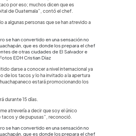
taco por eso; muchos dicen que es
ital de Guatemala”, contó el chef.
rdo a algunas personas que se han atrevido a
 toro se han convertido en una sensación no
Ahuachapán, que es donde los prepara el chef
dentes de otras ciudades de El Salvador e
Fotos EDH Cristian Díaz
itido darse a conocer a nivel internacional ya
 de los tacos y lo ha invitado a la apertura
 ahuachapaneco estará promocionando los
rá durante 15 días.
e atrevería a decir que soy el único
e tacos y de pupusas”, reconoció.
 toro se han convertido en una sensación no
Ahuachapán, que es donde los prepara el chef