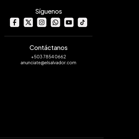
Síguenos
Contáctanos
+503 7854 0662
anunciate@elsalvador.com