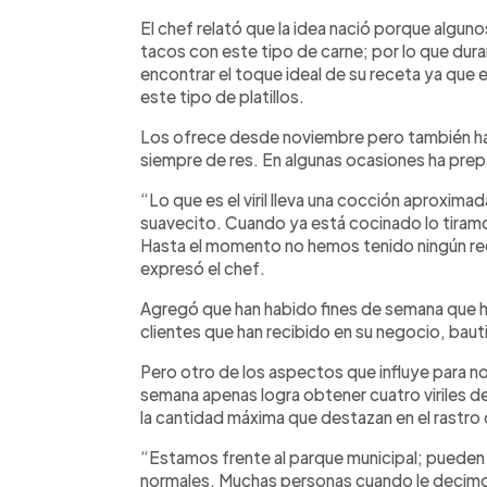
El chef relató que la idea nació porque algun
tacos con este tipo de carne; por lo que dura
encontrar el toque ideal de su receta ya que e
este tipo de platillos.
Los ofrece desde noviembre pero también ha
siempre de res. En algunas ocasiones ha prepa
“Lo que es el viril lleva una cocción aproxim
suavecito. Cuando ya está cocinado lo tiramos
Hasta el momento no hemos tenido ningún rec
expresó el chef.
Agregó que han habido fines de semana que h
clientes que han recibido en su negocio, baut
Pero otro de los aspectos que influye para no
semana apenas logra obtener cuatro viriles d
la cantidad máxima que destazan en el rastro d
“Estamos frente al parque municipal; pueden 
normales. Muchas personas cuando le decimo