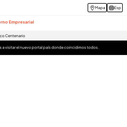
Mapa
Esp
rno Empresarial
ico Centenario
os a visitar el nuevo portal país donde coincidimos todos.