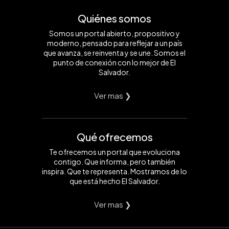
Quiénes somos
Somos un portal abierto, propositivo y
moderno, pensado para reflejar a un país
que avanza, se reinventa y se une. Somos el
punto de conexión con lo mejor de El
Salvador.
Ver mas ❯
Qué ofrecemos
Te ofrecemos un portal que evoluciona
contigo. Que informa, pero también
inspira. Que te representa. Mostramos de lo
que está hecho El Salvador.
Ver mas ❯