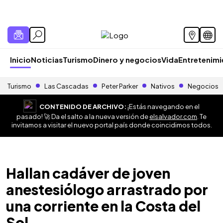
Inicio
Noticias
Turismo
Dinero y negocios
Vida
Entretenim
Turismo
Las Cascadas
Peter Parker
Nativos
Negocios
CONTENIDO DE ARCHIVO:
¡Estás navegando en el
pasado! 🚀 Da el salto a la nueva versión de
elsalvador.com
. Te
invitamos a visitar el nuevo portal país donde coincidimos todos.
Hallan cadáver de joven
anestesiólogo arrastrado por
una corriente en la Costa del
Sol