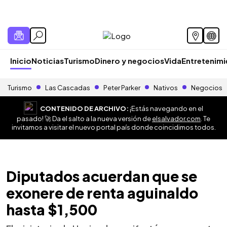
Inicio
Noticias
Turismo
Dinero y negocios
Vida
Entretenim
Turismo
Las Cascadas
Peter Parker
Nativos
Negocios
CONTENIDO DE ARCHIVO:
¡Estás navegando en el
pasado! 🚀 Da el salto a la nueva versión de
elsalvador.com
. Te
invitamos a visitar el nuevo portal país donde coincidimos todos.
Diputados acuerdan que se
exonere de renta aguinaldo
hasta $1,500