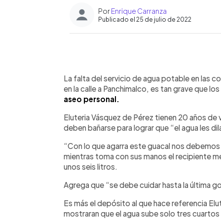
Por
Enrique Carranza
Publicado el 25 de julio de 2022
0:00
Facebook
Twitter
►
Escuchar artículo
La falta del servicio de agua potable en las c
en la calle a Panchimalco, es tan grave que lo
aseo personal.
Eluteria Vásquez de Pérez tienen 20 años de viv
deben bañarse para lograr que “el agua les dil
“Con lo que agarra este guacal nos debemos b
mientras toma con sus manos el recipiente m
unos seis litros.
Agrega que “se debe cuidar hasta la última go
Es más el depósito al que hace referencia Elu
mostraran que el agua sube solo tres cuartos