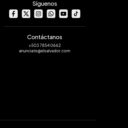
Síguenos
Contáctanos
+503 7854 0662
anunciate@elsalvador.com