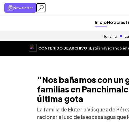
Newsletter
Inicio
Noticias
T
Turismo
La
CONTENIDO DE ARCHIVO:
¡Estás navegando en el
“Nos bañamos con un g
familias en Panchimalc
última gota
La familia de Eluteria Vásquez de Pér
racionar el uso de la escasa agua que 