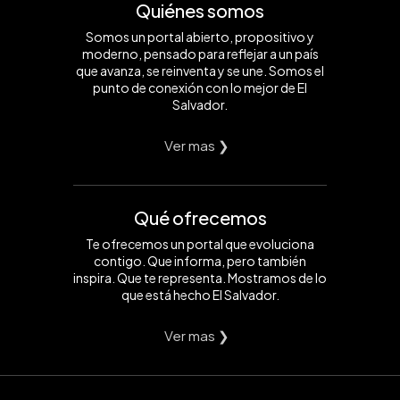
Quiénes somos
Somos un portal abierto, propositivo y
moderno, pensado para reflejar a un país
que avanza, se reinventa y se une. Somos el
punto de conexión con lo mejor de El
Salvador.
Ver mas ❯
Qué ofrecemos
Te ofrecemos un portal que evoluciona
contigo. Que informa, pero también
inspira. Que te representa. Mostramos de lo
que está hecho El Salvador.
Ver mas ❯