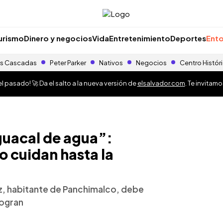
urismo
Dinero y negocios
Vida
Entretenimiento
Deportes
Ento
s Cascadas
Peter Parker
Nativos
Negocios
Centro Histór
 pasado! 🚀 Da el salto a la nueva versión de
elsalvador.com
. Te invitam
uacal de agua”:
o cuidan hasta la
ez, habitante de Panchimalco, debe
logran