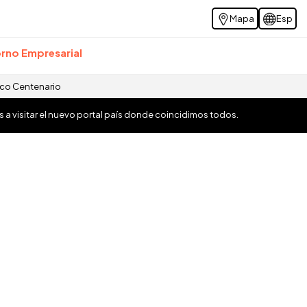
Mapa
Esp
rno Empresarial
ico Centenario
os a visitar el nuevo portal país donde coincidimos todos.