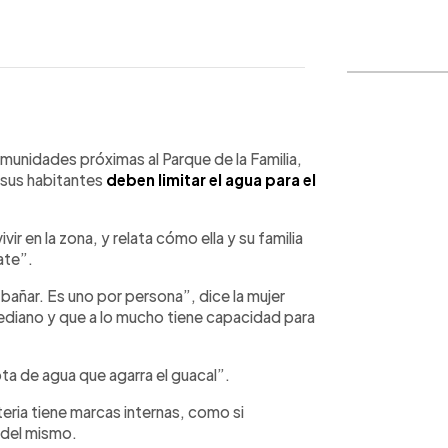
WhatsApp
Copiar link
omunidades próximas al Parque de la Familia,
s sus habitantes
deben limitar el agua para el
ir en la zona, y relata cómo ella y su familia
ate”.
añar. Es uno por persona”, dice la mujer
ediano y que a lo mucho tiene capacidad para
ta de agua que agarra el guacal”.
teria tiene marcas internas, como si
 del mismo.