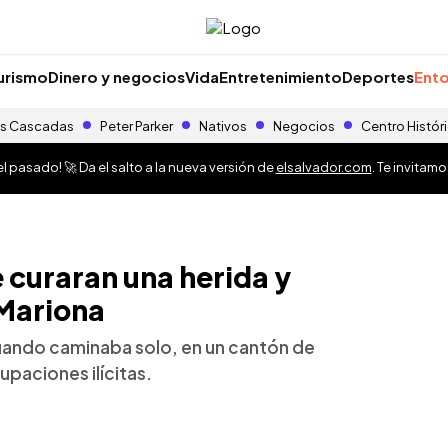
urismo
Dinero y negocios
Vida
Entretenimiento
Deportes
Ento
s Cascadas
Peter Parker
Nativos
Negocios
Centro Histór
 pasado! 🚀 Da el salto a la nueva versión de
elsalvador.com
. Te invitam
e curaran una herida y
 Mariona
uando caminaba solo, en un cantón de
upaciones ilícitas.