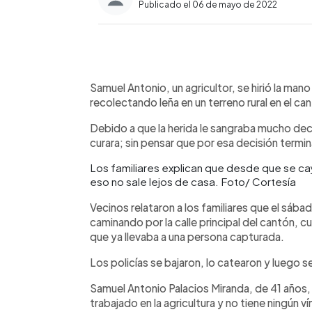
Publicado el 06 de mayo de 2022
0:00
Facebook
Twitter
►
Escuchar artículo
Samuel Antonio, un agricultor, se hirió la ma
recolectando leña en un terreno rural en el c
Debido a que la herida le sangraba mucho deci
curara; sin pensar que por esa decisión termin
Los familiares explican que desde que se ca
eso no sale lejos de casa. Foto/ Cortesía
Vecinos relataron a los familiares que el sábad
caminando por la calle principal del cantón, c
que ya llevaba a una persona capturada.
Los policías se bajaron, lo catearon y luego se
Samuel Antonio Palacios Miranda, de 41 años,
trabajado en la agricultura y no tiene ningún 