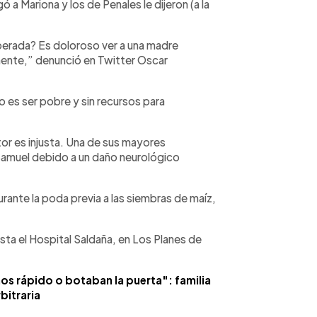
 a Mariona y los de Penales le dijeron (a la
erada? Es doloroso ver a una madre
amente,” denunció en Twitter Oscar
o es ser pobre y sin recursos para
ltor es injusta. Una de sus mayores
Samuel debido a un daño neurológico
rante la poda previa a las siembras de maíz,
sta el Hospital Saldaña, en Los Planes de
os rápido o botaban la puerta": familia
bitraria