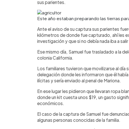
sus parientes.
Este año estaban preparando las tierras par
Ante el aviso de su captura sus parientes fuer
kilómetros de donde fue capturado, ahí les ex
investigación y que si no debía nada iba a salir
Ese mismo día, Samuel fue trasladado a la del
colonia California.
Los familiares tuvieron que movilizarse al día
delegación donde les informaron que él había 
ilícitas y sería enviado al penal de Mariona.
En ese lugar les pidieron que llevaran ropa bla
donde un kit cuesta unos $19, un gasto signifi
económicos.
El caso de la captura de Samuel fue denuncia
algunas personas conocidas de la familia.