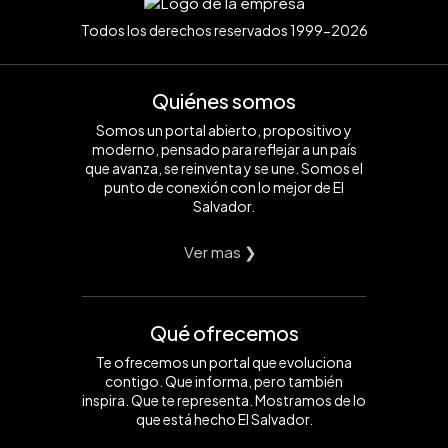
Todos los derechos reservados 1999-2026
Quiénes somos
Somos un portal abierto, propositivo y
moderno, pensado para reflejar a un país
que avanza, se reinventa y se une. Somos el
punto de conexión con lo mejor de El
Salvador.
Ver mas ❯
Qué ofrecemos
Te ofrecemos un portal que evoluciona
contigo. Que informa, pero también
inspira. Que te representa. Mostramos de lo
que está hecho El Salvador.