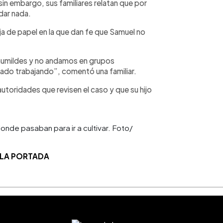
n embargo, sus familiares relatan que por
dar nada.
ja de papel en la que dan fe que Samuel no
umildes y no andamos en grupos
stado trabajando”, comentó una familiar.
autoridades que revisen el caso y que su hijo
de pasaban para ir a cultivar. Foto/
 LA PORTADA