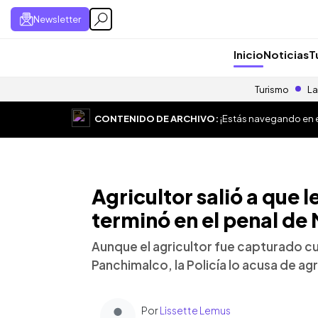
Newsletter
Inicio
Noticias
T
Turismo
La
CONTENIDO DE ARCHIVO:
¡Estás navegando en el
Agricultor salió a que l
terminó en el penal de
Aunque el agricultor fue capturado c
Panchimalco, la Policía lo acusa de agr
Por
Lissette Lemus