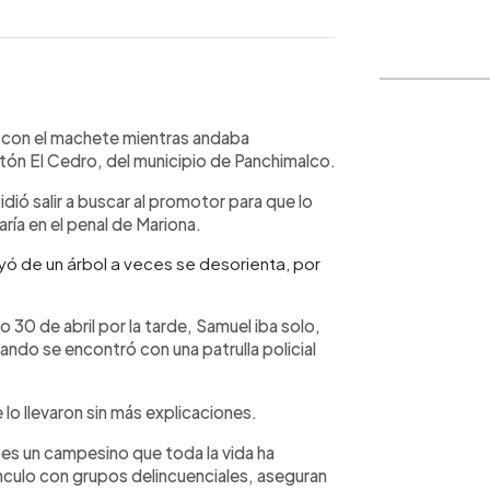
WhatsApp
Copiar link
no con el machete mientras andaba
antón El Cedro, del municipio de Panchimalco.
dió salir a buscar al promotor para que lo
aría en el penal de Mariona.
yó de un árbol a veces se desorienta, por
o 30 de abril por la tarde, Samuel iba solo,
uando se encontró con una patrulla policial
 lo llevaron sin más explicaciones.
 es un campesino que toda la vida ha
vínculo con grupos delincuenciales, aseguran