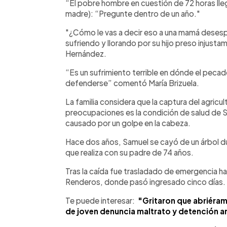
“El pobre hombre en cuestión de 72 horas llegó
madre): “Pregunte dentro de un año."
"¿Cómo le vas a decir eso a una mamá desesp
sufriendo y llorando por su hijo preso injust
Hernández.
“Es un sufrimiento terrible en dónde el pecad
defenderse” comentó María Brizuela.
La familia considera que la captura del agricu
preocupaciones es la condición de salud de 
causado por un golpe en la cabeza.
Hace dos años, Samuel se cayó de un árbol du
que realiza con su padre de 74 años.
Tras la caída fue trasladado de emergencia ha
Renderos, donde pasó ingresado cinco días.
Te puede interesar:
"Gritaron que abriéram
de joven denuncia maltrato y detención ar