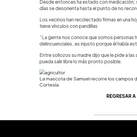
Desde entonces ha estado con medicación; si
días se desorienta hasta el punto de no recor
Los vecinos han recolectado firmas en una ho
tiene vínculos con pandillas
“La gente nos conoce que somos personas h
delincuenciales, es injusto porque él había e
Entre sollozos su madre dijo que le pide a las 
pueda salir libre lo más pronto posible.
La mascota de Samuel recorre los campos don
Cortesía
REGRESAR A