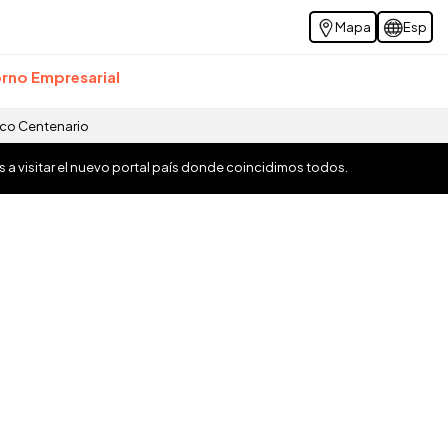
Mapa
Esp
rno Empresarial
ico Centenario
os a visitar el nuevo portal país donde coincidimos todos.