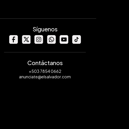
Síguenos
Contáctanos
+503 7854 0662
anunciate@elsalvador.com