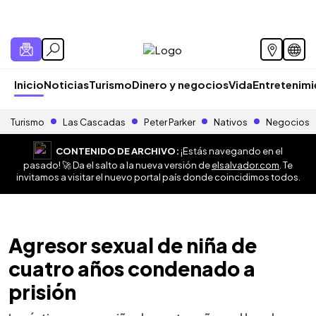
Inicio
Noticias
Turismo
Dinero y negocios
Vida
Entretenim
Turismo
Las Cascadas
Peter Parker
Nativos
Negocios
CONTENIDO DE ARCHIVO:
¡Estás navegando en el
pasado! 🚀 Da el salto a la nueva versión de
elsalvador.com
. Te
invitamos a visitar el nuevo portal país donde coincidimos todos.
Agresor sexual de niña de
cuatro años condenado a
prisión