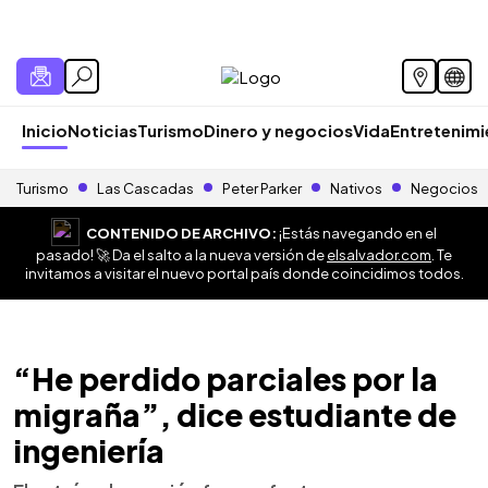
Inicio
Noticias
Turismo
Dinero y negocios
Vida
Entretenim
Turismo
Las Cascadas
Peter Parker
Nativos
Negocios
CONTENIDO DE ARCHIVO:
¡Estás navegando en el
pasado! 🚀 Da el salto a la nueva versión de
elsalvador.com
. Te
invitamos a visitar el nuevo portal país donde coincidimos todos.
“He perdido parciales por la
migraña”, dice estudiante de
ingeniería