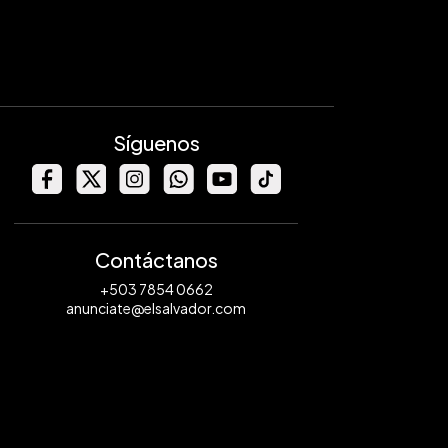
Síguenos
Contáctanos
+503 7854 0662
anunciate@elsalvador.com