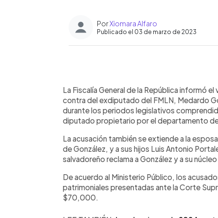
Por
Xiomara Alfaro
Publicado el 03 de marzo de 2023
0:00
Facebook
Twitter
►
Escuchar artículo
La Fiscalía General de la República informó 
contra del exdiputado del FMLN, Medardo Gon
durante los periodos legislativos comprendi
diputado propietario por el departamento de
La acusación también se extiende a la esposa
de González, y a sus hijos Luis Antonio Por
salvadoreño reclama a González y a su núcleo
De acuerdo al Ministerio Público, los acusados
patrimoniales presentadas ante la Corte Supr
$70,000.