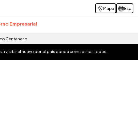
Mapa
Esp
rno Empresarial
ico Centenario
os a visitar el nuevo portal país donde coincidimos todos.