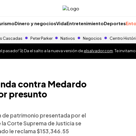
urismo
Dinero y negocios
Vida
Entretenimiento
Deportes
Ento
s Cascadas
Peter Parker
Nativos
Negocios
Centro Histór
 pasado! 🚀 Da el salto a la nueva versión de
elsalvador.com
. Te invitam
anda contra Medardo
por presunto
ón de patrimonio presentada por el
e la Corte Suprema de Justicia se
tado le reclama $153,346.55