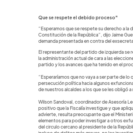
Que se respete el debido proceso"
“Esperamos que se respete su derecho a la de
Constitución de la República”, dijo Jaime Gue
demanda presentada en contra del exsecretar
El representante del partido de izquierda se r
la administración actual de cara a las eleccion
partido y los avances que ha tenido en el pro
“Esperaríamos que no vaya a ser parte de l
persecución política hacia algunos exfuncio
de nuestros alcaldes a los que se les obligó a
Wilson Sandoval, coordinador de Asesoría Leg
positivo que la Fiscalía investigue y que apl
advierte, resulta preocupante que el Minister
elementos para poder investigar a otros exfu
del circulo cercano al presidente de la Repúb
incluso de delitos más graves, no los investig