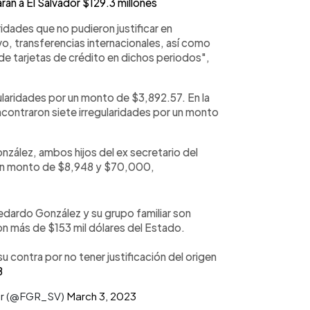
án a El Salvador $129.3 millones
ridades que no pudieron justificar en
, transferencias internacionales, así como
 de tarjetas de crédito en dichos periodos",
laridades por un monto de $3,892.57. En la
contraron siete irregularidades por un monto
zález, ambos hijos del ex secretario del
 un monto de $8,948 y $70,000,
edardo González y su grupo familiar son
n más de $153 mil dólares del Estado.
u contra por no tener justificación del origen
B
dor (@FGR_SV)
March 3, 2023