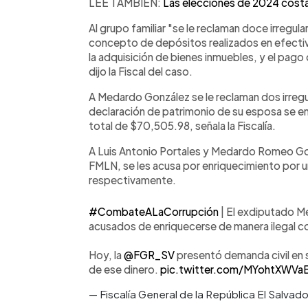
LEE TAMBIÉN:
Las elecciones de 2024 costar
Al grupo familiar "se le reclaman doce irregula
concepto de depósitos realizados en efectivo
la adquisición de bienes inmuebles, y el pago
dijo la Fiscal del caso.
A Medardo González se le reclaman dos irregu
declaración de patrimonio de su esposa se en
total de $70,505.98, señala la Fiscalía.
A Luis Antonio Portales y Medardo Romeo Gon
FMLN, se les acusa por enriquecimiento por
respectivamente.
#CombateALaCorrupción
| El exdiputado M
acusados de enriquecerse de manera ilegal co
Hoy, la
@FGR_SV
presentó demanda civil en s
de ese dinero.
pic.twitter.com/MYohtXWVa
— Fiscalía General de la República El Salva