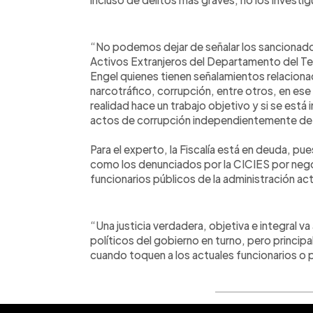
“No podemos dejar de señalar los sancionado
Activos Extranjeros del Departamento del Tes
Engel quienes tienen señalamientos relaciona
narcotráfico, corrupción, entre otros, en ese 
realidad hace un trabajo objetivo y si se está
actos de corrupción independientemente de 
Para el experto, la Fiscalía está en deuda, p
como los denunciados por la CICIES por negoc
funcionarios públicos de la administración act
“Una justicia verdadera, objetiva e integral va
políticos del gobierno en turno, pero principa
cuando toquen a los actuales funcionarios o p