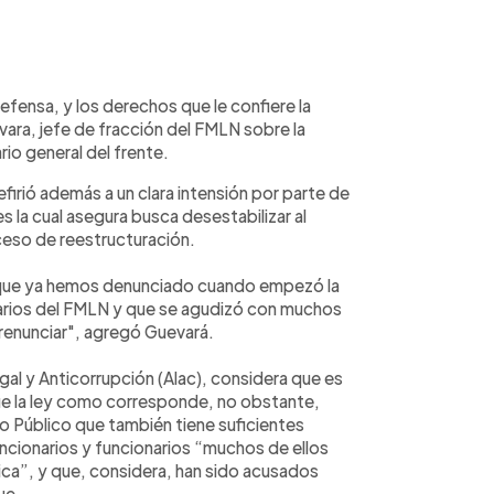
fensa, y los derechos que le confiere la
vara, jefe de fracción del FMLN sobre la
io general del frente.
efirió además a un clara intensión por parte de
es la cual asegura busca desestabilizar al
ceso de reestructuración.
o que ya hemos denunciado cuando empezó la
narios del FMLN y que se agudizó con muchos
 renunciar", agregó Guevará.
al y Anticorrupción (Alac), considera que es
ique la ley como corresponde, no obstante,
io Público que también tiene suficientes
ncionarios y funcionarios “muchos de ellos
lica”, y que, considera, han sido acusados
ue.