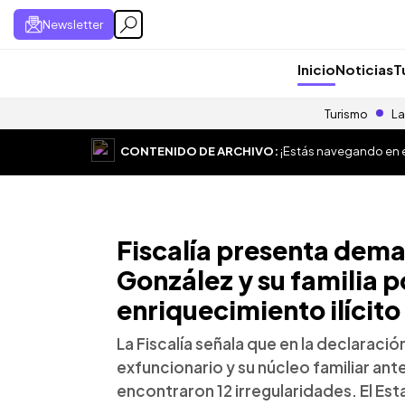
Newsletter
Inicio
Noticias
T
Turismo
La
CONTENIDO DE ARCHIVO:
¡Estás navegando en el
Fiscalía presenta dem
González y su familia 
enriquecimiento ilícito
La Fiscalía señala que en la declaraci
exfuncionario y su núcleo familiar ant
encontraron 12 irregularidades. El Es