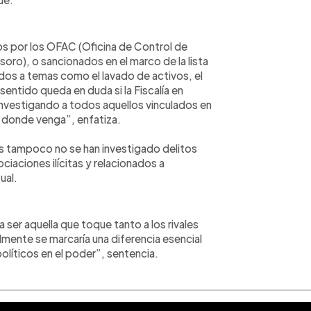
s por los OFAC (Oficina de Control de
oro), o sancionados en el marco de la lista
dos a temas como el lavado de activos, el
sentido queda en duda si la Fiscalía en
 investigando a todos aquellos vinculados en
donde venga”, enfatiza.
ues tampoco no se han investigado delitos
iaciones ilícitas y relacionados a
ual.
 a ser aquella que toque tanto a los rivales
lmente se marcaría una diferencia esencial
olíticos en el poder”, sentencia.