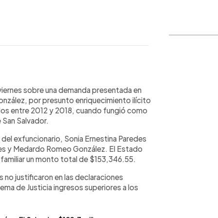
WhatsApp
Copiar link
el viernes sobre una demanda presentada en
zález, por presunto enriquecimiento ilícito
dos entre 2012 y 2018, cuando fungió como
 San Salvador.
 del exfuncionario, Sonia Ernestina Paredes
tales y Medardo Romeo González. El Estado
 familiar un monto total de $153,346.55.
 no justificaron en las declaraciones
ema de Justicia ingresos superiores a los