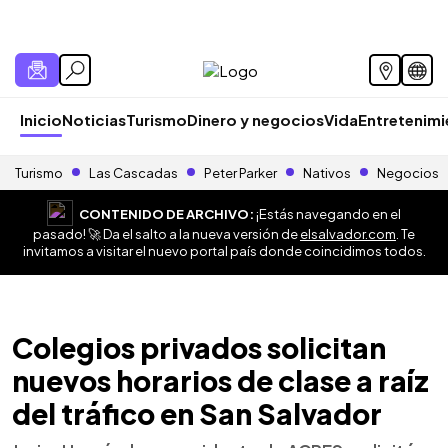
Inicio
Noticias
Turismo
Dinero y negocios
Vida
Entretenim
Turismo
Las Cascadas
Peter Parker
Nativos
Negocios
CONTENIDO DE ARCHIVO:
¡Estás navegando en el
pasado! 🚀 Da el salto a la nueva versión de
elsalvador.com
. Te
invitamos a visitar el nuevo portal país donde coincidimos todos.
Colegios privados solicitan
nuevos horarios de clase a raíz
del tráfico en San Salvador