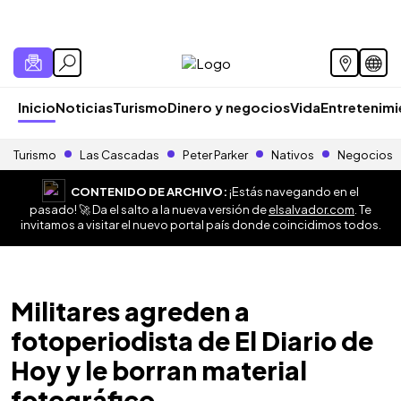
Inicio
Noticias
Turismo
Dinero y negocios
Vida
Entretenim
Turismo
Las Cascadas
Peter Parker
Nativos
Negocios
CONTENIDO DE ARCHIVO:
¡Estás navegando en el
pasado! 🚀 Da el salto a la nueva versión de
elsalvador.com
. Te
invitamos a visitar el nuevo portal país donde coincidimos todos.
Militares agreden a
fotoperiodista de El Diario de
Hoy y le borran material
fotográfico