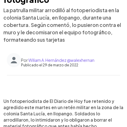
La patrulla militar arrodilló al fotoperiodista en la
colonia Santa Lucía, en Ilopango, durante una
cobertura. Según comentó, lo pusieron contra el
muro y le decomisaron el equipo fotográfico,
formateando sus tarjetas
Por
Wiliam A. Hernández @walexhernan
Publicado el 29 de marzo de 2022
0:00
►
Escuchar artículo
Un fotoperiodista de El Diario de Hoy fue retenido y
agredido este martes en un retén militar en la zona de la
colonia Santa Lucía, en Ilopango. Soldados lo
arrodillaron, lo intimidaron y lo obligaron a borrar el
material fotográfico que antes había hecho.