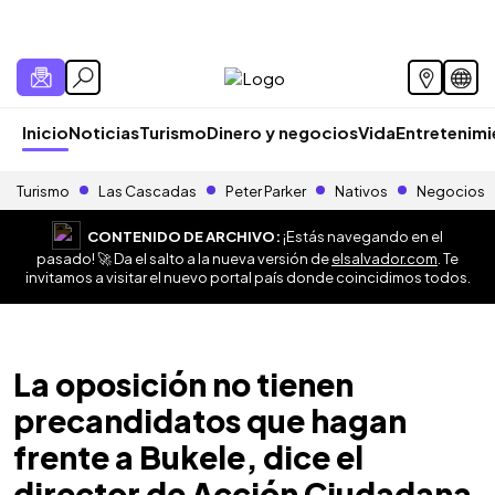
Inicio
Noticias
Turismo
Dinero y negocios
Vida
Entretenim
Turismo
Las Cascadas
Peter Parker
Nativos
Negocios
CONTENIDO DE ARCHIVO:
¡Estás navegando en el
pasado! 🚀 Da el salto a la nueva versión de
elsalvador.com
. Te
invitamos a visitar el nuevo portal país donde coincidimos todos.
La oposición no tienen
precandidatos que hagan
frente a Bukele, dice el
director de Acción Ciudadana