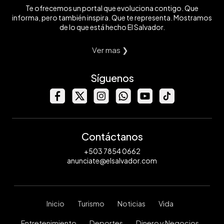
Te ofrecemos un portal que evoluciona contigo. Que
informa, pero también inspira. Que te representa. Mostramos
de lo que está hecho El Salvador.
Ver mas ❯
Síguenos
Contáctanos
+503 7854 0662
anunciate@elsalvador.com
Inicio
Turismo
Noticias
Vida
Entretenimiento
Deportes
Dinero y Negocios