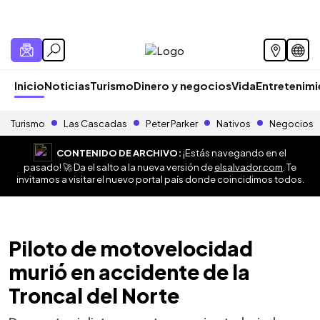
Inicio
Noticias
Turismo
Dinero y negocios
Vida
Entretenim
Turismo
Las Cascadas
Peter Parker
Nativos
Negocios
CONTENIDO DE ARCHIVO:
¡Estás navegando en el
pasado! 🚀 Da el salto a la nueva versión de
elsalvador.com
. Te
invitamos a visitar el nuevo portal país donde coincidimos todos.
Piloto de motovelocidad
murió en accidente de la
Troncal del Norte