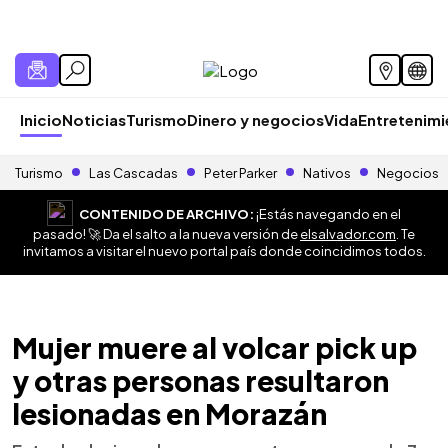
Inicio
Noticias
Turismo
Dinero y negocios
Vida
Entretenim
Turismo
Las Cascadas
Peter Parker
Nativos
Negocios
CONTENIDO DE ARCHIVO:
¡Estás navegando en el
pasado! 🚀 Da el salto a la nueva versión de
elsalvador.com
. Te
invitamos a visitar el nuevo portal país donde coincidimos todos.
Mujer muere al volcar pick up
y otras personas resultaron
lesionadas en Morazán