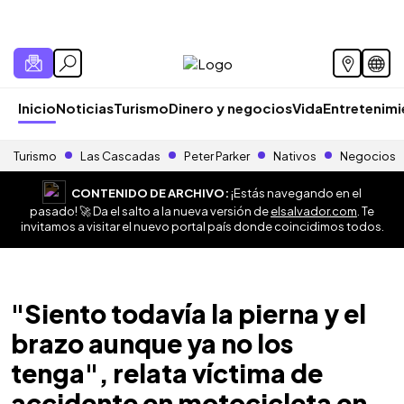
Inicio
Noticias
Turismo
Dinero y negocios
Vida
Entretenim
Turismo
Las Cascadas
Peter Parker
Nativos
Negocios
CONTENIDO DE ARCHIVO:
¡Estás navegando en el
pasado! 🚀 Da el salto a la nueva versión de
elsalvador.com
. Te
invitamos a visitar el nuevo portal país donde coincidimos todos.
"Siento todavía la pierna y el
brazo aunque ya no los
tenga", relata víctima de
accidente en motocicleta en