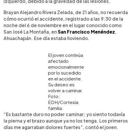
izquierdo, debido a la gravedad de las lesiones.
Brayan Alejandro Rivera Zelada, de 21 años, no recuerda
cómo ocurrió el accidente, registrado a las 9:30 de la
noche del 6 de noviembre en el lugar conocido como
San José La Montaña, en
San Francisco Menéndez
,
Ahuachapán. Ese día estaba lloviendo.
El joven continúa
afectado
emocionalmente
por lo sucedido
en el accidente.
Su deseo es
volver a caminar.
Foto:
EDH/Cortesía
familia.
“Es bastante duro no poder caminar; yo siento todavía
la pierna y el brazo aunque ya no los tenga. Los primeros
días me agarraban dolores fuertes”, contó el joven.