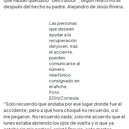
que habían quedado “destruidos”, según relató horas
después del hecho su padre, Alejandro de Jesús Rivera.
Las personas
que deseen
ayudar a la
recuperación
del joven, tras
el acciente,
pueden
comunicarse al
número
telefónico
consignado en
el afiche.
Foto:
EDH/Cortesía.
“Solo recuerdo que andaba por ese lugar donde fue el
accidente; pero a qué hora choqué no recuerdo, o si
me pegaron. No recuerdo nada; solo me acuerdo que el
lunes estaba abriendo los ojos de vuelta y vi que ya