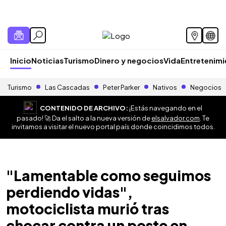
Inicio
Noticias
Turismo
Dinero y negocios
Vida
Entretenim
Turismo
Las Cascadas
Peter Parker
Nativos
Negocios
CONTENIDO DE ARCHIVO:
¡Estás navegando en el
pasado! 🚀 Da el salto a la nueva versión de
elsalvador.com
. Te
invitamos a visitar el nuevo portal país donde coincidimos todos.
"Lamentable como seguimos
perdiendo vidas",
motociclista murió tras
chocar contra un poste en