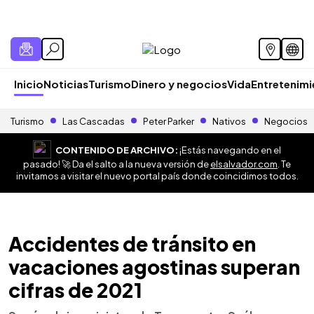
Inicio
Noticias
Turismo
Dinero y negocios
Vida
Entretenim
Turismo
Las Cascadas
Peter Parker
Nativos
Negocios
CONTENIDO DE ARCHIVO:
¡Estás navegando en el
pasado! 🚀 Da el salto a la nueva versión de
elsalvador.com
. Te
invitamos a visitar el nuevo portal país donde coincidimos todos.
Accidentes de tránsito en
vacaciones agostinas superan
cifras de 2021