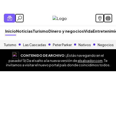
Inicio
Noticias
Turismo
Dinero y negocios
Vida
Entretenim
Turismo
Las Cascadas
Peter Parker
Nativos
Negocios
CONTENIDO DE ARCHIVO:
¡Estás navegando en el
pasado! 🚀 Da el salto a la nueva versión de
elsalvador.com
. Te
invitamos a visitar el nuevo portal país donde coincidimos todos.