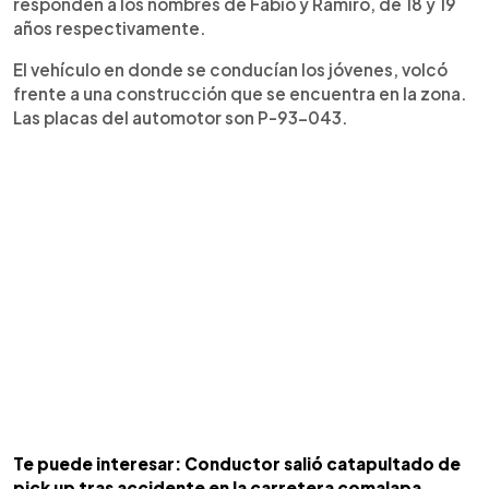
responden a los nombres de Fabio y Ramiro, de 18 y 19
años respectivamente.
El vehículo en donde se conducían los jóvenes, volcó
frente a una construcción que se encuentra en la zona.
Las placas del automotor son P-93-043.
Te puede interesar: Conductor salió catapultado de
pick up tras accidente en la carretera comalapa