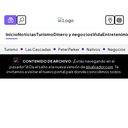
Inicio
Noticias
Turismo
Dinero y negocios
Vida
Entretenim
Turismo
Las Cascadas
Peter Parker
Nativos
Negocios
CONTENIDO DE ARCHIVO:
¡Estás navegando en el
pasado! 🚀 Da el salto a la nueva versión de
elsalvador.com
. Te
invitamos a visitar el nuevo portal país donde coincidimos todos.