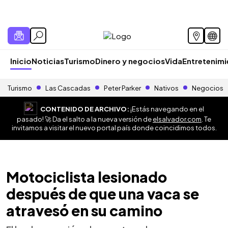
Inicio
Noticias
Turismo
Dinero y negocios
Vida
Entretenim
Turismo
Las Cascadas
Peter Parker
Nativos
Negocios
CONTENIDO DE ARCHIVO:
¡Estás navegando en el
pasado! 🚀 Da el salto a la nueva versión de
elsalvador.com
. Te
invitamos a visitar el nuevo portal país donde coincidimos todos.
Motociclista lesionado
después de que una vaca se
atravesó en su camino