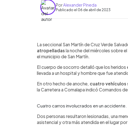
Por
Alexander Pineda
Publicado el 06 de abril de 2023
0:00
Facebook
Twitter
►
Escuchar artículo
La seccional San Martín de Cruz Verde Salvado
atropelladas
la noche del miércoles sobre el
el municipio de San Martín.
El cuerpo de socorro detalló que los heridos 
llevada a un hospital y hombre que fue atendid
En otro hecho de anoche,
cuatro vehículos 
la Carretera a Comalapa indicó Comandos de
Cuatro carros involucrados en un accident
Dos personas resultaron lesionadas, una meno
asistencial y otra más atendida en el lugar por