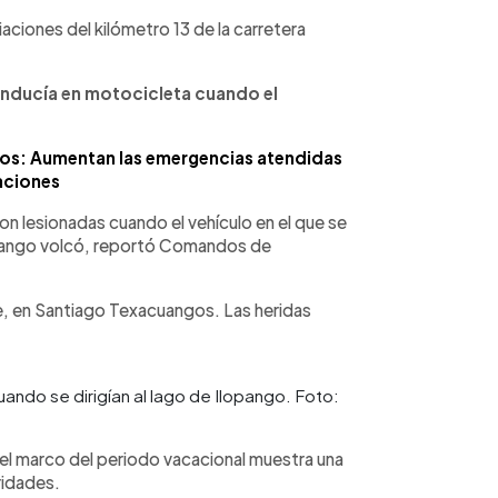
aciones del kilómetro 13 de la carretera
onducía en motocicleta cuando el
dos: Aumentan las emergencias atendidas
aciones
on lesionadas cuando el vehículo en el que se
lopango volcó, reportó Comandos de
e, en Santiago Texacuangos. Las heridas
uando se dirigían al lago de Ilopango. Foto:
el marco del periodo vacacional muestra una
ridades.