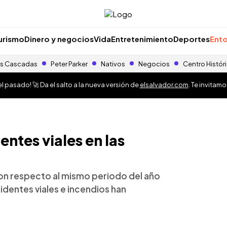
urismo
Dinero y negocios
Vida
Entretenimiento
Deportes
Ento
s Cascadas
Peter Parker
Nativos
Negocios
Centro Histór
 pasado! 🚀 Da el salto a la nueva versión de
elsalvador.com
. Te invitam
entes viales en las
n respecto al mismo periodo del año
dentes viales e incendios han