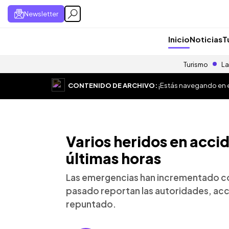
Newsletter
Inicio
Noticias
T
Turismo
La
CONTENIDO DE ARCHIVO:
¡Estás navegando en el
Varios heridos en accid
últimas horas
Las emergencias han incrementado co
pasado reportan las autoridades, acci
repuntado.