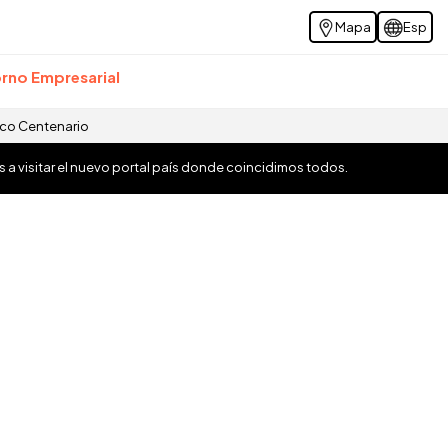
Mapa
Esp
rno Empresarial
ico Centenario
os a visitar el nuevo portal país donde coincidimos todos.