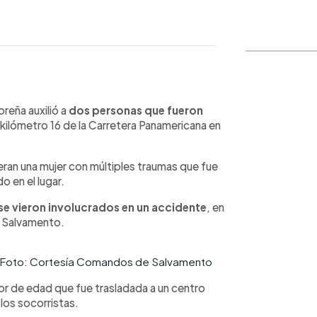
WhatsApp
Copiar link
reña auxilió a
dos personas que fueron
 kilómetro 16 de la Carretera Panamericana en
eran una mujer con múltiples traumas que fue
o en el lugar.
se vieron involucrados en un accidente
, en
 Salvamento.
e. Foto: Cortesía Comandos de Salvamento
r de edad que fue trasladada a un centro
 los socorristas.