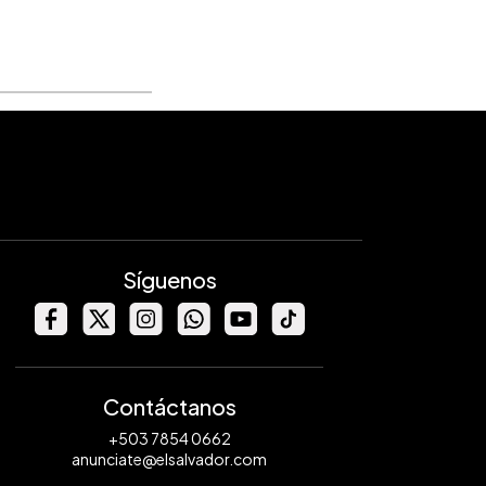
Síguenos
Contáctanos
+503 7854 0662
anunciate@elsalvador.com