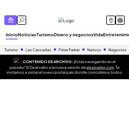
Inicio
Noticias
Turismo
Dinero y negocios
Vida
Entretenim
Turismo
Las Cascadas
Peter Parker
Nativos
Negocios
CONTENIDO DE ARCHIVO:
¡Estás navegando en el
pasado! 🚀 Da el salto a la nueva versión de
elsalvador.com
. Te
invitamos a visitar el nuevo portal país donde coincidimos todos.