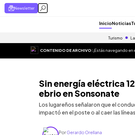
Newsletter
Inicio
Noticias
T
Turismo
La
CONTENIDO DE ARCHIVO:
¡Estás navegando en el
Sin energía eléctrica 1
ebrio en Sonsonate
Los lugareños señalaron que el condu
impactó en el poste o al caer las línea
Por
Gerardo Orellana