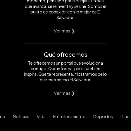
moderno, pensado para reflejar a un país
que avanza, se reinventa y se une. Somos el
punto de conexión con lo mejor de El
Salvador.
Ver mas ❯
Qué ofrecemos
Te ofrecemos un portal que evoluciona
contigo. Que informa, pero también
inspira. Que te representa. Mostramos de lo
que está hecho El Salvador.
Ver mas ❯
smo
Noticias
Vida
Entretenimiento
Deportes
Dine