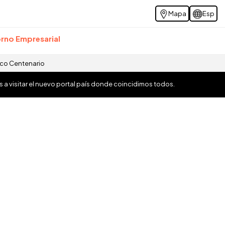
Mapa
Esp
rno Empresarial
ico Centenario
os a visitar el nuevo portal país donde coincidimos todos.