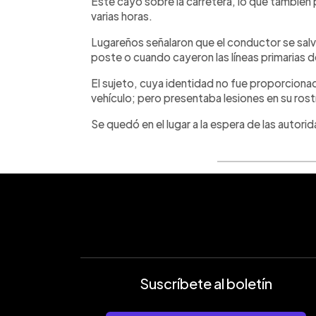
Este cayó sobre la carretera, lo que también 
varias horas.
Lugareños señalaron que el conductor se salvó
poste o cuando cayeron las líneas primarias d
El sujeto, cuya identidad no fue proporcionad
vehículo; pero presentaba lesiones en su rost
Se quedó en el lugar a la espera de las autori
Suscríbete al boletín