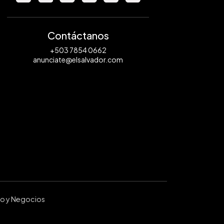
Contáctanos
+503 7854 0662
anunciate@elsalvador.com
ro y Negocios