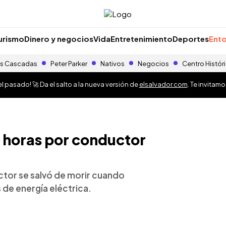
urismo
Dinero y negocios
Vida
Entretenimiento
Deportes
Ento
s Cascadas
Peter Parker
Nativos
Negocios
Centro Histór
 pasado! 🚀 Da el salto a la nueva versión de
elsalvador.com
. Te invitam
2 horas por conductor
ctor se salvó de morir cuando
s de energía eléctrica.