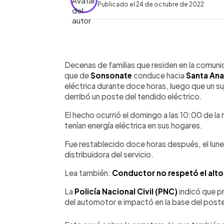
Publicado el 24 de octubre de 2022
0:00
Facebook
Twitter
►
Escuchar artículo
Decenas de familias que residen en la comuni
que de
Sonsonate
conduce hacia
Santa Ana
eléctrica durante doce horas, luego que un 
derribó un poste del tendido eléctrico.
El hecho ocurrió el domingo a las 10:00 de la
tenían energía eléctrica en sus hogares.
Fue restablecido doce horas después, el lunes
distribuidora del servicio.
Lea también:
Conductor no respetó el alto
La
Policía Nacional Civil (PNC)
indicó que p
del automotor e impactó en la base del post