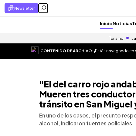
Newsletter
Inicio
Noticias
T
Turismo
La
CONTENIDO DE ARCHIVO:
¡Estás navegando en el
"El del carro rojo anda
Mueren tres conductor
tránsito en San Miguel 
En uno de los casos, el presunto resp
alcohol, indicaron fuentes policiales.