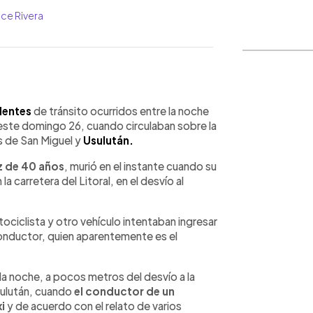
lce Rivera
WhatsApp
Copiar link
dentes
de tránsito ocurridos entre la noche
este domingo 26, cuando circulaban sobre la
s de San Miguel y
Usulután.
uz de 40 años
, murió en el instante cuando su
 carretera del Litoral, en el desvío al
ociclista y otro vehículo intentaban ingresar
conductor, quien aparentemente es el
 la noche, a pocos metros del desvío a la
sulután, cuando
el conductor de un
xi
y de acuerdo con el relato de varios