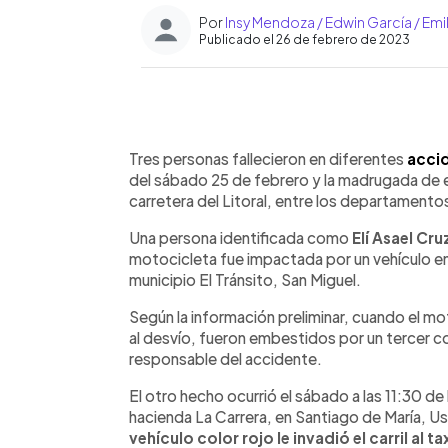
Por
Insy Mendoza / Edwin García / Emi
Publicado el 26 de febrero de 2023
0:00
Facebook
Twitter
►
Escuchar artículo
Tres personas fallecieron en diferentes
acci
del sábado 25 de febrero y la madrugada de 
carretera del Litoral, entre los departamento
Una persona identificada como
Elí Asael Cr
motocicleta fue impactada por un vehículo en la
municipio El Tránsito, San Miguel.
Según la información preliminar, cuando el mot
al desvío, fueron embestidos por un tercer 
responsable del accidente.
El otro hecho ocurrió el sábado a las 11:30 de
hacienda La Carrera, en Santiago de María, U
vehículo color rojo le invadió el carril al ta