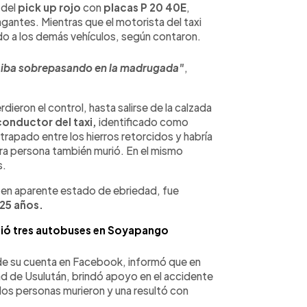
 del
pick up rojo
con
placas P 20 40E
,
antes. Mientras que el motorista del taxi
o a los demás vehículos, según contaron.
ga, iba sobrepasando en la madrugada"
,
dieron el control, hasta salirse de la calzada
onductor del taxi,
identificado como
rapado entre los hierros retorcidos y habría
otra persona también murió. En el mismo
s.
a en aparente estado de ebriedad, fue
25 años.
ió tres autobuses en Soyapango
s de su cuenta en Facebook, informó que en
d de Usulután, brindó apoyo en el accidente
 dos personas murieron y una resultó con