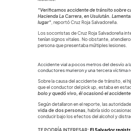
"Verificamos accidente de tránsito sobre car
Hacienda La Carrera, en Usulután. Lamenta
lugar"
, reportó Cruz Roja Salvadoreña.
Los socorristas de Cruz Roja Salvadoreña inten
tenían signos vitales. No obstante, atendiero
persona que presentaba múltiples lesiones.
Accidente vial a pocos metros del desvío a 
conductores murieron y una tercera víctima 
Sobre la causa del accidente de tránsito, el h
que el conductor del pick up, estaba en est
bolo y quedó vivo, él ocasionó el accident
Según detallaron en el reporte, las autoridad
vida de dos personas
, habría sido ocasion
conducir bajo los efectos del alcohol y distra
TE PODRÍA INTERESAR:
El Salvador regist