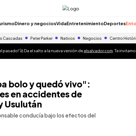
urismo
Dinero y negocios
Vida
Entretenimiento
Deportes
Ento
s Cascadas
Peter Parker
Nativos
Negocios
Centro Histór
 pasado! 🚀 Da el salto a la nueva versión de
elsalvador.com
. Te invitam
ba bolo y quedó vivo":
es en accidentes de
y Usulután
onsable conducía bajo los efectos del