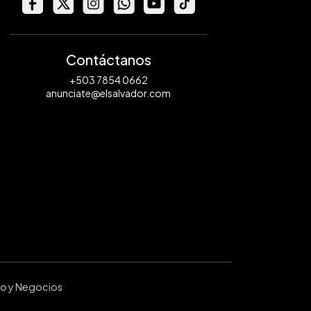
Contáctanos
+503 7854 0662
anunciate@elsalvador.com
ro y Negocios