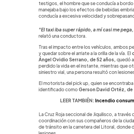
testigos, el hombre que se conducía a bordo
manejaba bajo los efectos de bebidas embriag
conducía a excesiva velocidad y sobrepasand
"El taxi iba super rápido, a mí casi me pe
relató una conductora.
Tras el impacto entre los vehículos, ambos per
y quedar sobre el arriate a la orilla de la vía. El
c
Ángel Ovidio Serrano, de 52 años,
quedó at
perdido la vida en el instante, mientras que 
siniestro vial, una persona resultó con lesione
El motorista del pick up, quien se encontrab
identificado como
Gerson David Ortéz, de 
LEER TAMBIÉN:
Incendio consum
La Cruz Roja seccional de Jiquilisco, a travé
coordinación con sus compañeros de la ciuda
de tránsito en la carretera del Litoral, donde
lesiones.