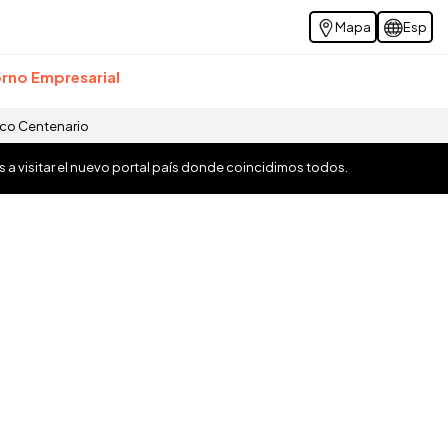
Mapa
Esp
rno Empresarial
ico Centenario
os a visitar el nuevo portal país donde coincidimos todos.