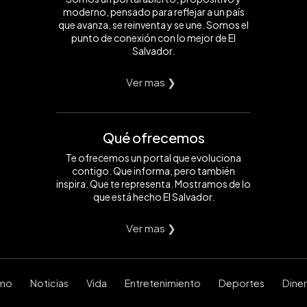
moderno, pensado para reflejar a un país
que avanza, se reinventa y se une. Somos el
punto de conexión con lo mejor de El
Salvador.
Ver mas ❯
Qué ofrecemos
Te ofrecemos un portal que evoluciona
contigo. Que informa, pero también
inspira. Que te representa. Mostramos de lo
que está hecho El Salvador.
Ver mas ❯
smo
Noticias
Vida
Entretenimiento
Deportes
Dine