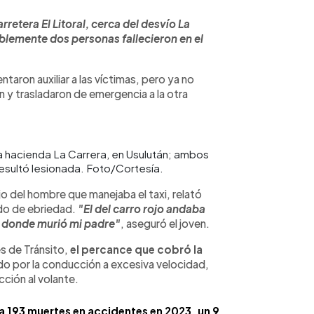
retera El Litoral, cerca del desvío La
blemente dos personas fallecieron en el
taron auxiliar a las víctimas, pero ya no
n y trasladaron de emergencia a la otra
la hacienda La Carrera, en Usulután; ambos
resultó lesionada. Foto/Cortesía.
ijo del hombre que manejaba el taxi, relató
ado de ebriedad.
"El del carro rojo andaba
e donde murió mi padre"
, aseguró el joven.
es de Tránsito,
el percance que cobró la
ado por la conducción a excesiva velocidad,
cción al volante.
ra 193 muertes en accidentes en 2023, un 9