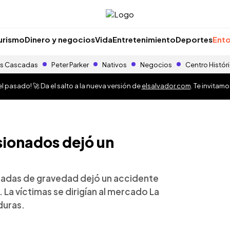
urismo
Dinero y negocios
Vida
Entretenimiento
Deportes
Ento
s Cascadas
Peter Parker
Nativos
Negocios
Centro Histór
 pasado! 🚀 Da el salto a la nueva versión de
elsalvador.com
. Te invitam
sionados dejó un
onadas de gravedad dejó un accidente
. La víctimas se dirigían al mercado La
duras.