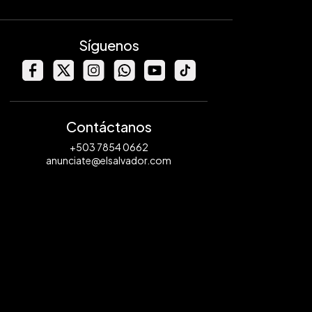
Síguenos
Contáctanos
+503 7854 0662
anunciate@elsalvador.com