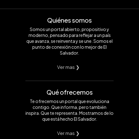
Quiénes somos
Somos un portal abierto, propositivo y
moderno, pensado para reflejar a un país
que avanza, se reinventa y se une. Somos el
punto de conexión con lo mejor de El
Salvador.
Ver mas ❯
Qué ofrecemos
Te ofrecemos un portal que evoluciona
contigo. Que informa, pero también
inspira. Que te representa. Mostramos de lo
que está hecho El Salvador.
Ver mas ❯