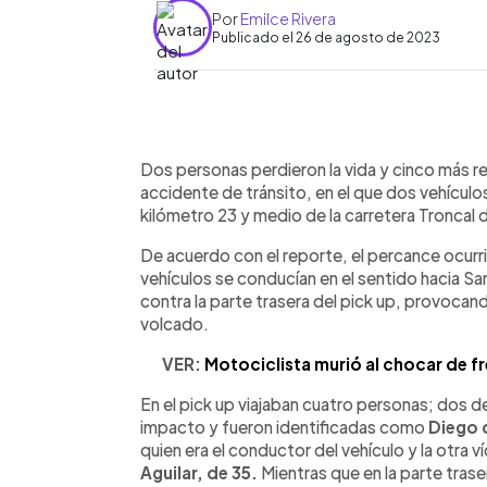
Por
Emilce Rivera
Publicado el 26 de agosto de 2023
0:00
Facebook
Twitter
►
Escuchar artículo
Dos personas perdieron la vida y cinco más r
accidente de tránsito, en el que dos vehículo
kilómetro 23 y medio de la carretera Troncal 
De acuerdo con el reporte, el percance ocurr
vehículos se conducían en el sentido hacia Sa
contra la parte trasera del pick up, provocan
volcado.
VER:
Motociclista murió al chocar de fr
En el pick up viajaban cuatro personas; dos d
impacto y fueron identificadas como
Diego 
quien era el conductor del vehículo y la otra 
Aguilar, de 35.
Mientras que en la parte tras