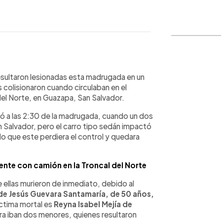
WhatsApp
Copiar link
esultaron lesionadas esta madrugada en un
s colisionaron cuando circulaban en el
del Norte, en Guazapa, San Salvador.
ió a las 2:30 de la madrugada, cuando un dos
n Salvador, pero el carro tipo sedán impactó
do que este perdiera el control y quedara
ente con camión en la Troncal del Norte
e ellas murieron de inmediato, debido al
de Jesús Guevara Santamaría, de 50 años,
víctima mortal es
Reyna Isabel Mejía de
era iban dos menores, quienes resultaron