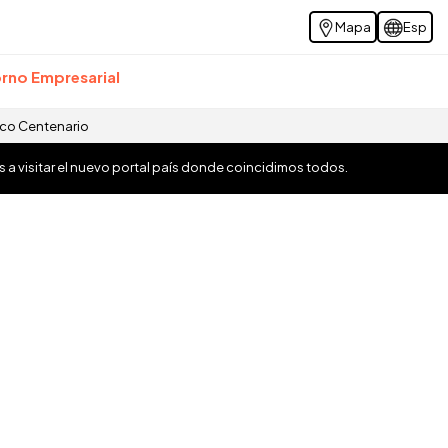
Mapa
Esp
rno Empresarial
ico Centenario
os a visitar el nuevo portal país donde coincidimos todos.