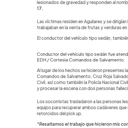
lesionados de gravedad y responden al nom
17.
Las víctimas residen en Aguilares y se dirigía
trabajaban en la venta de frutas y verduras e
El conductor del vehículo tipo sedán, también
Conductor del vehículo tipo sedán fue atendi
EDH / Cortesía Comandos de Salvamento.
Al lugar de los hechos se hicieron presentes la
Comandos de Salvamento, Cruz Roja Salvador
Civil, así como también la Policía Nacional Civ
y procesar la escena con dos personas fallec
Los socorristas trasladaron a las personas les
equipo para recuperar ambos cadáveres que s
retorcidos del pick up.
"Resaltamos el trabajo que hicieron mis co