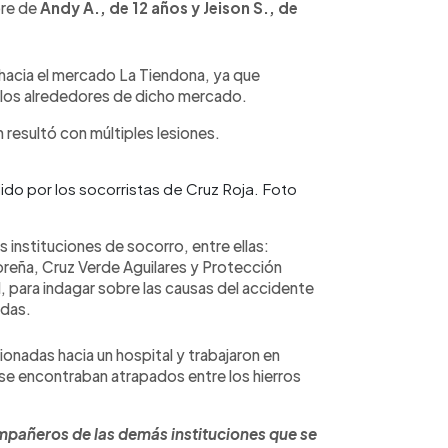
bre de
Andy A., de 12 años y Jeison S., de
n hacia el mercado La Tiendona, ya que
n los alrededores de dicho mercado.
 resultó con múltiples lesiones.
do por los socorristas de Cruz Roja. Foto
s instituciones de socorro, entre ellas:
eña, Cruz Verde Aguilares y Protección
il, para indagar sobre las causas del accidente
idas.
ionadas hacia un hospital y trabajaron en
e encontraban atrapados entre los hierros
mpañeros de las demás instituciones que se