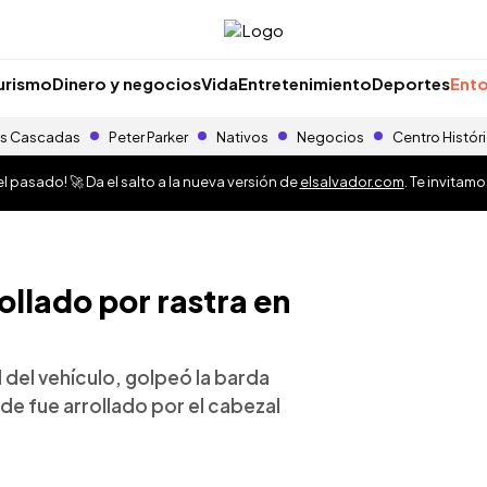
urismo
Dinero y negocios
Vida
Entretenimiento
Deportes
Ento
s Cascadas
Peter Parker
Nativos
Negocios
Centro Histór
 pasado! 🚀 Da el salto a la nueva versión de
elsalvador.com
. Te invitam
ollado por rastra en
l del vehículo, golpeó la barda
de fue arrollado por el cabezal