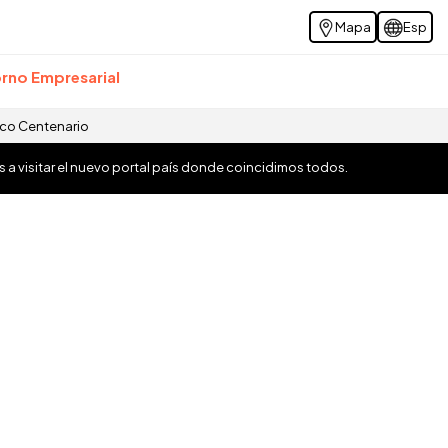
Mapa
Esp
rno Empresarial
ico Centenario
os a visitar el nuevo portal país donde coincidimos todos.