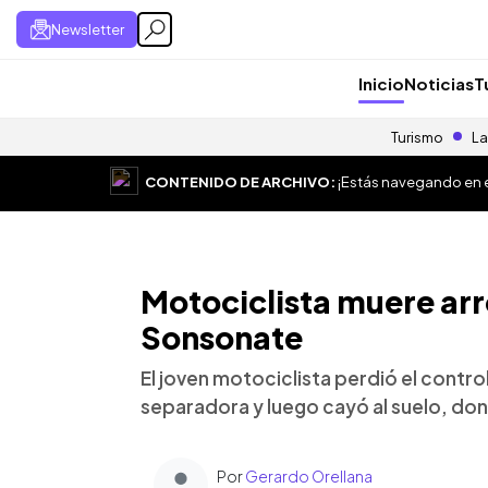
Newsletter
Inicio
Noticias
T
Turismo
La
CONTENIDO DE ARCHIVO:
¡Estás navegando en el
Motociclista muere arr
Sonsonate
El joven motociclista perdió el contro
separadora y luego cayó al suelo, don
Por
Gerardo Orellana