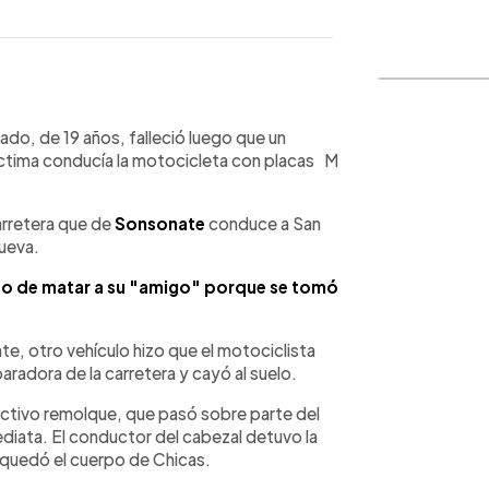
WhatsApp
Copiar link
do, de 19 años, falleció luego que un
íctima conducía la motocicleta con placas M
carretera que de
Sonsonate
conduce a San
Nueva.
o de matar a su "amigo" porque se tomó
e, otro vehículo hizo que el motociclista
aradora de la carretera y cayó al suelo.
ctivo remolque, que pasó sobre parte del
ediata. El conductor del cabezal detuvo la
quedó el cuerpo de Chicas.