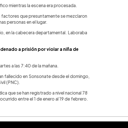
fico mientras la escena era procesada.
on factores que presuntamente se mezclaron
as personas en el lugar.
tonio, en la cabecera departamental. Laboraba
enado a prisión por violar a niña de
martes a las 7:40 de la mañana.
n fallecido en Sonsonate desde el domingo,
ivil (PNC).
ica que se han registrado a nivel nacional 78
currido entre el 1 de enero al 19 de febrero.