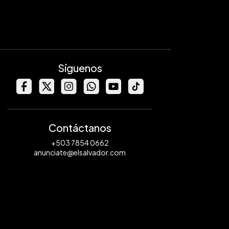
Síguenos
Contáctanos
+503 7854 0662
anunciate@elsalvador.com