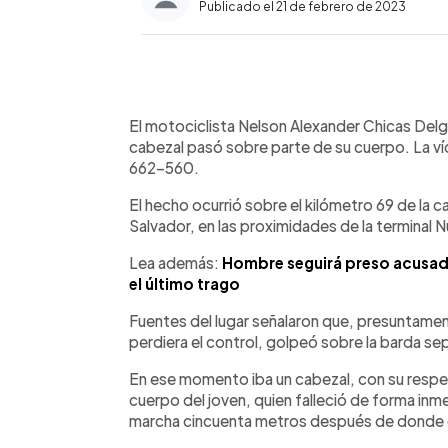
Publicado el 21 de febrero de 2023
0:00
Facebook
Twitter
►
Escuchar artículo
El motociclista Nelson Alexander Chicas Delga
cabezal pasó sobre parte de su cuerpo. La v
662-560.
El hecho ocurrió sobre el kilómetro 69 de la 
Salvador, en las proximidades de la terminal 
Lea además:
Hombre seguirá preso acusad
el último trago
Fuentes del lugar señalaron que, presuntament
perdiera el control, golpeó sobre la barda sep
En ese momento iba un cabezal, con su respe
cuerpo del joven, quien falleció de forma inm
marcha cincuenta metros después de donde 