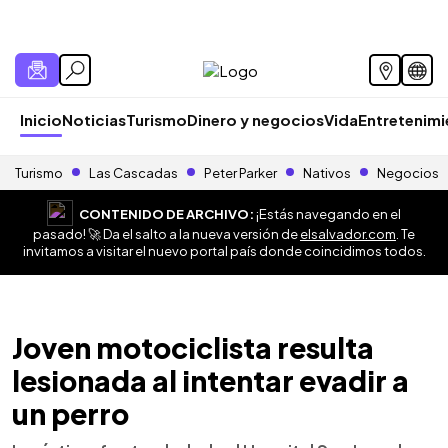
Inicio
Noticias
Turismo
Dinero y negocios
Vida
Entretenim
Turismo
Las Cascadas
Peter Parker
Nativos
Negocios
CONTENIDO DE ARCHIVO:
¡Estás navegando en el
pasado! 🚀 Da el salto a la nueva versión de
elsalvador.com
. Te
invitamos a visitar el nuevo portal país donde coincidimos todos.
Joven motociclista resulta
lesionada al intentar evadir a
un perro