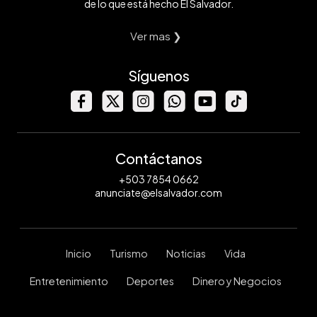
de lo que está hecho El Salvador.
Ver mas ❯
Síguenos
Contáctanos
+503 7854 0662
anunciate@elsalvador.com
Inicio
Turismo
Noticias
Vida
Entretenimiento
Deportes
Dinero y Negocios