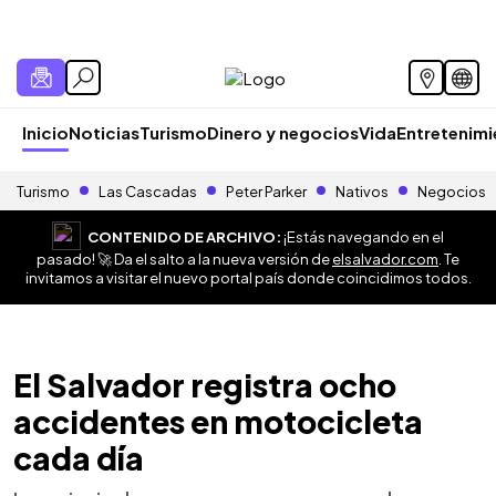
Inicio
Noticias
Turismo
Dinero y negocios
Vida
Entretenim
Turismo
Las Cascadas
Peter Parker
Nativos
Negocios
CONTENIDO DE ARCHIVO:
¡Estás navegando en el
pasado! 🚀 Da el salto a la nueva versión de
elsalvador.com
. Te
invitamos a visitar el nuevo portal país donde coincidimos todos.
El Salvador registra ocho
accidentes en motocicleta
cada día